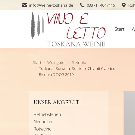
info@weine-toskana.de
03371 · 4047416
Ruh
Start
W
Start
W
Sie befinden sich hier:
Start
Weingüter
Setriolo
Toskana, Rotwein, Setriolo, Chianti Classico
Riserva DOCG 2019
UNSER ANGEBOT:
Betriebsferien
Neuheiten
Rotweine