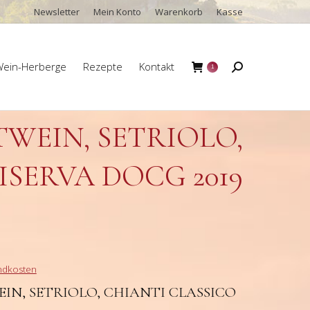
Newsletter
Mein Konto
Warenkorb
Kasse
ein-Herberge
Rezepte
Kontakt
Search:
1
ein-Herberge
Rezepte
Kontakt
Search:
1
WEIN, SETRIOLO,
ISERVA DOCG 2019
ndkosten
IN, SETRIOLO, CHIANTI CLASSICO