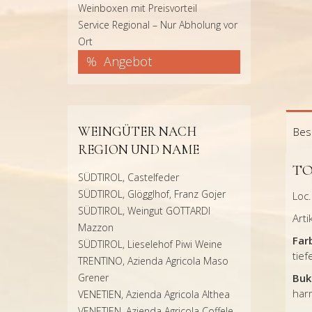
Weinboxen mit Preisvorteil
Service Regional – Nur Abholung vor
Ort
Angebot
WEINGÜTER NACH
Bes
REGION UND NAME
TO
SÜDTIROL, Castelfeder
SÜDTIROL, Glögglhof, Franz Gojer
Loc.
SÜDTIROL, Weingut GOTTARDI
Art
Mazzon
Far
SÜDTIROL, Lieselehof Piwi Weine
tief
TRENTINO, Azienda Agricola Maso
Grener
Buk
har
VENETIEN, Azienda Agricola Althea
VENETIEN, Azienda Agricola Coffele