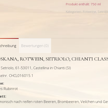
Classico
Produkt enthält: 750
ml
Riserva
Kategorien:
Rotweine
,
Setriol
DOCG
2019
Menge
chreibung
Bewertungen (0)
SKANA, ROTWEIN, SETRIOLO, CHIANTI CLASS
 Setriolo, 61-53011, Castellina in Chianti (SI)
ikelnr. CHCL016015.1
be:
es Rubinrot
ett:
monisch nach reifen roten Beeren, Brombeeren, Veilchen und Ge