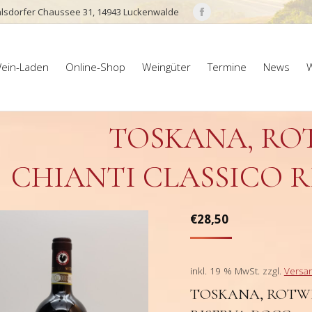
lsdorfer Chaussee 31, 14943 Luckenwalde
Facebook
page
ein-Laden
Online-Shop
Weingüter
Termine
News
W
opens
ein-Laden
Online-Shop
Weingüter
Termine
News
W
in
new
window
TOSKANA, ROT
CHIANTI CLASSICO R
€
28,50
inkl. 19 % MwSt.
zzgl.
Versa
TOSKANA, ROTWE