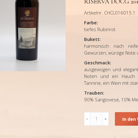
RISERVA DOCG 20
Artikelnr. CHCL016015.1
Farbe:
tiefes Rubinrot
Bukett:
harmonisch nach reif
Gewürzen, würzige Note 
Geschmack:
ausgewogen und elegant
Noten und ein Hauch B
Tannine, ein Wein mit sta
Trauben:
90% Sangiovese, 10% Me
Toskana,
In den
Rotwein,
Setriolo,
Chianti