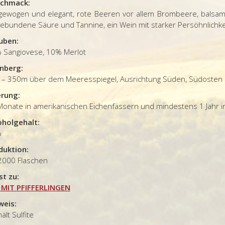
chmack:
gewogen und elegant, rote Beeren vor allem Brombeere, balsami
gebundene Säure und Tannine, ein Wein mit starker Persöhnlichke
uben:
 Sangiovese, 10% Merlot
nberg:
 – 350m über dem Meeresspiegel, Ausrichtung Süden, Südosten
erung:
Monate in amerikanischen Eichenfässern und mindestens 1 Jahr in
oholgehalt:
%
duktion:
 2000 Flaschen
st zu:
I MIT PFIFFERLINGEN
weis:
ält Sulfite