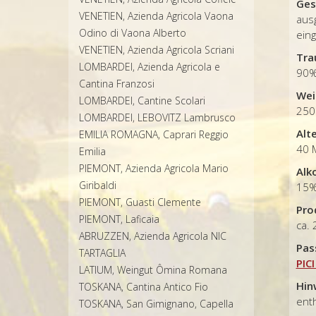
Ges
VENETIEN, Azienda Agricola Vaona
aus
Odino di Vaona Alberto
ein
VENETIEN, Azienda Agricola Scriani
Tra
LOMBARDEI, Azienda Agricola e
90%
Cantina Franzosi
Wei
LOMBARDEI, Cantine Scolari
250
LOMBARDEI, LEBOVITZ Lambrusco
Alt
EMILIA ROMAGNA, Caprari Reggio
40 
Emilia
PIEMONT, Azienda Agricola Mario
Alk
Giribaldi
15
PIEMONT, Guasti Clemente
Pro
PIEMONT, Laficaia
ca.
ABRUZZEN, Azienda Agricola NIC
Pas
TARTAGLIA
PIC
LATIUM, Weingut Ômina Romana
Hin
TOSKANA, Cantina Antico Fio
enth
TOSKANA, San Gimignano, Capella