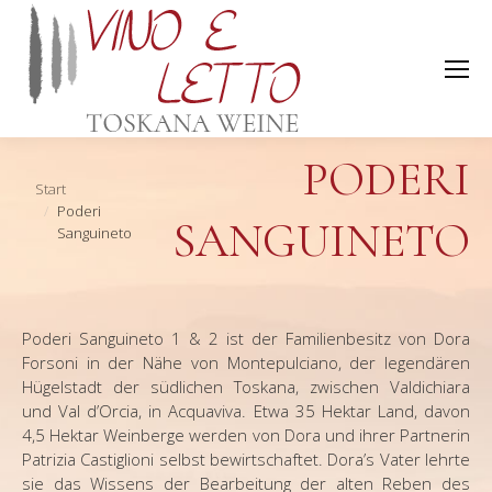
PODERI
Sie befinden sich hier:
Start
Poderi
SANGUINETO
Sanguineto
Poderi Sanguineto 1 & 2 ist der Familienbesitz von Dora
Forsoni in der Nähe von Montepulciano, der legendären
Hügelstadt der südlichen Toskana, zwischen Valdichiara
und Val d’Orcia, in Acquaviva. Etwa 35 Hektar Land, davon
4,5 Hektar Weinberge werden von
Dora und ihrer Partnerin
Patrizia Castiglioni selbst bewirtschaftet. Dora’s Vater lehrte
sie das Wissens der Bearbeitung der alten Reben des