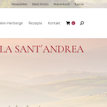
Newsletter
Mein Konto
Warenkorb
Kasse
ein-Herberge
Rezepte
Kontakt
Search:
0
ein-Herberge
Rezepte
Kontakt
Search:
0
LA SANT´ANDREA