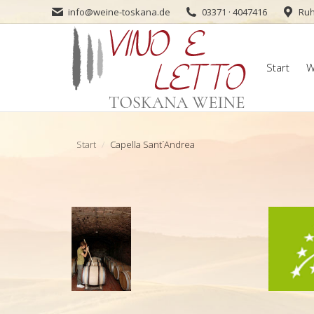
info@weine-toskana.de
03371 · 4047416
Ruh
Start
W
Start
W
Sie befinden sich hier:
Start
Capella Sant´Andrea