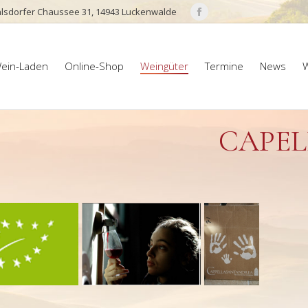
lsdorfer Chaussee 31, 14943 Luckenwalde
Facebook
page
ein-Laden
Online-Shop
Weingüter
Termine
News
W
opens
ein-Laden
Online-Shop
Weingüter
Termine
News
W
in
new
window
CAPEL