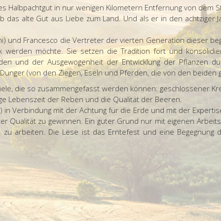
es Halbpachtgut in nur wenigen Kilometern Entfernung von dem 
b das alte Gut aus Liebe zum Land. Und als er in den achtziger J
ni) und Francesco die Vertreter der vierten Generation dieser beg
rk werden möchte. Sie setzen die Tradition fort und konsolidi
 Böden und der Ausgewogenheit der Entwicklung der Pflanzen 
 Dünger (von den Ziegen, Eseln und Pferden, die von den beiden
ele, die so zusammengefasst werden können: geschlossener Kre
ge Lebenszeit der Reben und die Qualität der Beeren.
in Verbindung mit der Achtung für die Erde und mit der Expertise
 Qualität zu gewinnen. Ein guter Grund nur mit eigenen Arbeits
zu arbeiten. Die Lese ist das Erntefest und eine Begegnung d