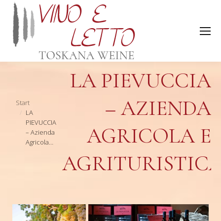
LA PIEVUCCIA
– AZIENDA
Sie befinden sich hier:
Start
LA
PIEVUCCIA
AGRICOLA E
– Azienda
Agricola…
AGRITURISTIC