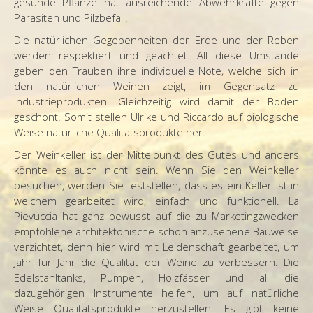
gesunde Pflanze hat ausreichende Abwehrkräfte gegen
Parasiten und Pilzbefall.
Die natürlichen Gegebenheiten der Erde und der Reben
werden respektiert und geachtet. All diese Umstände
geben den Trauben ihre individuelle Note, welche sich in
den natürlichen Weinen zeigt, im Gegensatz zu
Industrieprodukten. Gleichzeitig wird damit der Boden
geschont. Somit stellen Ulrike und Riccardo auf biologische
Weise natürliche Qualitätsprodukte her.
Der Weinkeller ist der Mittelpunkt des Gutes und anders
könnte es auch nicht sein. Wenn Sie den Weinkeller
besuchen, werden Sie feststellen, dass es ein Keller ist in
welchem gearbeitet wird, einfach und funktionell. La
Pievuccia hat ganz bewusst auf die zu Marketingzwecken
empfohlene architektonische schön anzusehene Bauweise
verzichtet, denn hier wird mit Leidenschaft gearbeitet, um
Jahr für Jahr die Qualität der Weine zu verbessern. Die
Edelstahltanks, Pumpen, Holzfässer und all die
dazugehörigen Instrumente helfen, um auf natürliche
Weise Qualitätsprodukte herzustellen. Es gibt keine