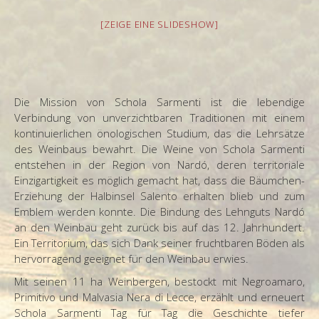
[ZEIGE EINE SLIDESHOW]
Die Mission von Schola Sarmenti ist die lebendige
Verbindung von unverzichtbaren Traditionen mit einem
kontinuierlichen önologischen Studium, das die Lehrsätze
des Weinbaus bewahrt. Die Weine von Schola Sarmenti
entstehen in der Region von Nardó, deren territoriale
Einzigartigkeit es möglich gemacht hat, dass die Bäumchen-
Erziehung der Halbinsel Salento erhalten blieb und zum
Emblem werden konnte. Die Bindung des Lehnguts Nardó
an den Weinbau geht zurück bis auf das 12. Jahrhundert.
Ein Territorium, das sich Dank seiner fruchtbaren Böden als
hervorragend geeignet für den Weinbau erwies.
Mit seinen 11 ha Weinbergen, bestockt mit Negroamaro,
Primitivo und Malvasia Nera di Lecce, erzählt und erneuert
Schola Sarmenti Tag für Tag die Geschichte tiefer