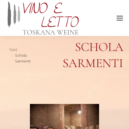
SCHOLA
Sie befinden sich hier:
Start
Schola
SARMENTI
Sarmenti