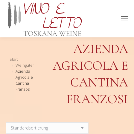
AZIENDA
Sie befinden sich hier:
Start
AGRICOLA E
Weingüter
Azienda
Agricola e
CANTINA
Cantina
Franzosi
FRANZOSI