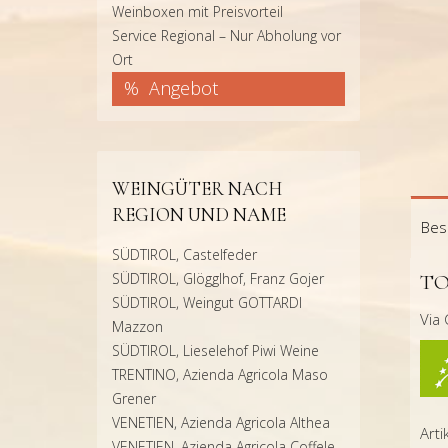
Weinboxen mit Preisvorteil
Service Regional – Nur Abholung vor
Ort
Angebot
WEINGÜTER NACH
REGION UND NAME
Bes
SÜDTIROL, Castelfeder
SÜDTIROL, Glögglhof, Franz Gojer
TO
SÜDTIROL, Weingut GOTTARDI
Via 
Mazzon
SÜDTIROL, Lieselehof Piwi Weine
TRENTINO, Azienda Agricola Maso
Grener
VENETIEN, Azienda Agricola Althea
Art
VENETIEN, Azienda Agricola Coffele