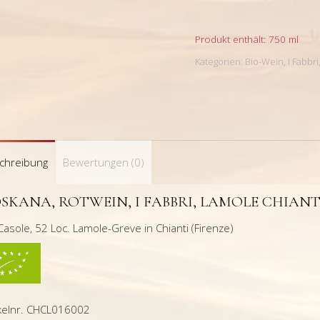
I
Fabbri,
LAMOLE
Produkt enthält: 750
ml
CHIANTI
Kategorien:
Bio-Wein
,
I Fabbri
CLASSICO
Riserva
DOCG
2016
Menge
chreibung
Bewertungen (0)
SKANA, ROTWEIN, I FABBRI, LAMOLE CHIANTI
Casole, 52 Loc. Lamole-Greve in Chianti (Firenze)
ikelnr. CHCL016002