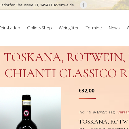
lsdorfer Chaussee 31, 14943 Luckenwalde
Facebook
page
ein-Laden
Online-Shop
Weingüter
Termine
News
W
opens
ein-Laden
Online-Shop
Weingüter
Termine
News
W
in
new
window
TOSKANA, ROTWEIN, 
CHIANTI CLASSICO R
€
32,00
inkl. 19 % MwSt.
zzgl.
Versa
TOSKANA, ROTWEI