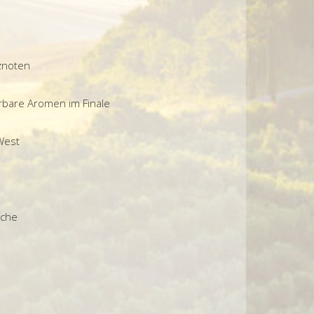
znoten
rbare Aromen im Finale
West
sche