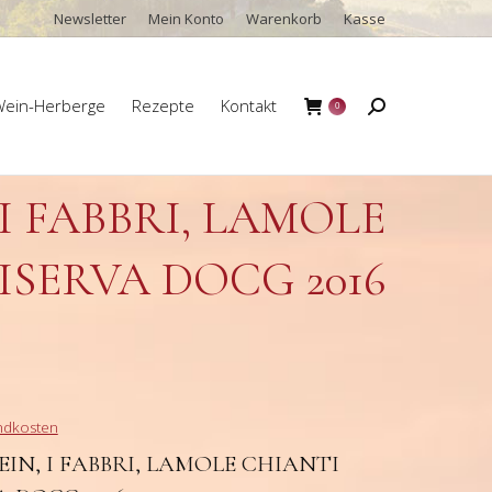
Newsletter
Mein Konto
Warenkorb
Kasse
ein-Herberge
Rezepte
Kontakt
Search:
0
ein-Herberge
Rezepte
Kontakt
Search:
0
I FABBRI, LAMOLE
ISERVA DOCG 2016
ndkosten
N, I FABBRI, LAMOLE CHIANTI