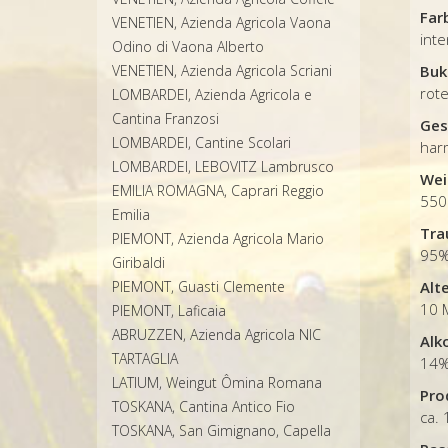
Far
VENETIEN, Azienda Agricola Vaona
inte
Odino di Vaona Alberto
VENETIEN, Azienda Agricola Scriani
Buk
rote
LOMBARDEI, Azienda Agricola e
Cantina Franzosi
Ges
LOMBARDEI, Cantine Scolari
har
LOMBARDEI, LEBOVITZ Lambrusco
Wei
EMILIA ROMAGNA, Caprari Reggio
550
Emilia
Tra
PIEMONT, Azienda Agricola Mario
95%
Giribaldi
PIEMONT, Guasti Clemente
Alt
10 
PIEMONT, Laficaia
ABRUZZEN, Azienda Agricola NIC
Alk
TARTAGLIA
14
LATIUM, Weingut Ômina Romana
Pro
TOSKANA, Cantina Antico Fio
ca. 
TOSKANA, San Gimignano, Capella