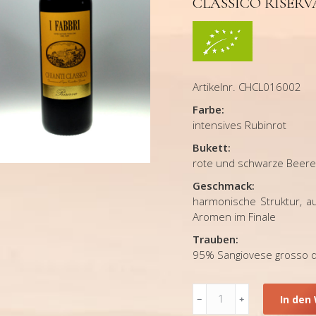
CLASSICO RISERV
Artikelnr. CHCL016002
Farbe:
intensives Rubinrot
Bukett:
rote und schwarze Beeren
Geschmack:
harmonische Struktur, a
Aromen im Finale
Trauben:
95% Sangiovese grosso d
Toskana,
In den
Rotwein,