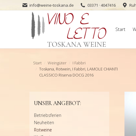
info@weine-toskana.de
03371 · 4047416
Ruh
Start
W
Start
W
Sie befinden sich hier:
Start
Weingüter
I Fabbri
Toskana, Rotwein, I Fabbri, LAMOLE CHIANTI
CLASSICO Riserva DOCG 2016
UNSER ANGEBOT:
Betriebsferien
Neuheiten
Rotweine