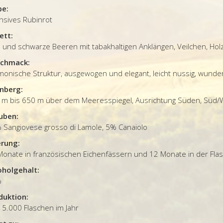
be:
nsives Rubinrot
ett:
 und schwarze Beeren mit tabakhaltigen Anklängen, Veilchen, Hol
chmack:
monische Struktur, ausgewogen und elegant, leicht nussig, wunde
nberg:
 m bis 650 m über dem Meeresspiegel, Ausrichtung Süden, Süd/
uben:
 Sangiovese grosso di Lamole, 5% Canaiolo
erung:
Monate in französischen Eichenfässern und 12 Monate in der Fla
oholgehalt:
%
duktion:
15.000 Flaschen im Jahr