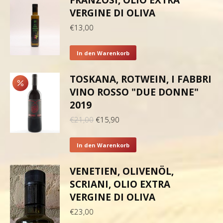
FRANZOSI, OLIO EXTRA
VERGINE DI OLIVA
€
13,00
In den Warenkorb
TOSKANA, ROTWEIN, I FABBRI
VINO ROSSO "DUE DONNE"
2019
Ursprünglicher
Aktueller
€
21,00
€
15,90
Preis
Preis
war:
ist:
In den Warenkorb
€21,00
€15,90.
VENETIEN, OLIVENÖL,
SCRIANI, OLIO EXTRA
VERGINE DI OLIVA
€
23,00