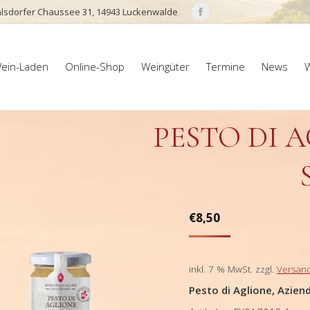
lsdorfer Chaussee 31, 14943 Luckenwalde
Facebook
page
ein-Laden
Online-Shop
Weingüter
Termine
News
W
opens
ein-Laden
Online-Shop
Weingüter
Termine
News
W
in
new
window
PESTO DI 
€
8,50
inkl. 7 % MwSt.
zzgl.
Versan
Pesto di Aglione, Azien