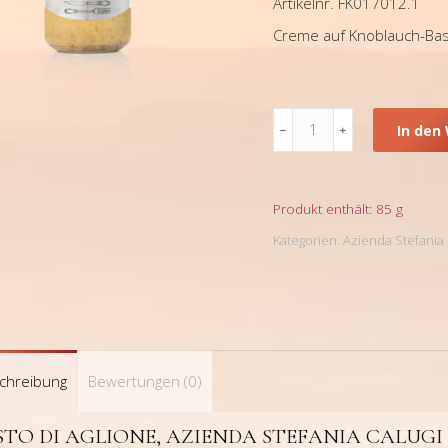
Artikelnr. FK017012.1
Creme auf Knoblauch-Bas
Pesto
In den
di
Aglione,
Azienda
Stefania
Produkt enthält: 85
g
Calugi
Kategorien:
Azienda Stefania 
Menge
chreibung
Bewertungen (0)
STO DI AGLIONE, AZIENDA STEFANIA CALUGI