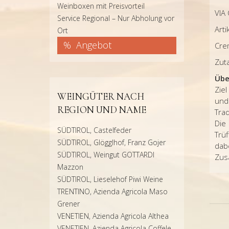
Weinboxen mit Preisvorteil
VIA
Service Regional – Nur Abholung vor
Arti
Ort
Angebot
Cre
Zut
Übe
Ziel
WEINGÜTER NACH
und
REGION UND NAME
Trad
Die
SÜDTIROL, Castelfeder
Trü
SÜDTIROL, Glögglhof, Franz Gojer
dab
SÜDTIROL, Weingut GOTTARDI
Zusä
Mazzon
SÜDTIROL, Lieselehof Piwi Weine
TRENTINO, Azienda Agricola Maso
Grener
VENETIEN, Azienda Agricola Althea
VENETIEN, Azienda Agricola Coffele