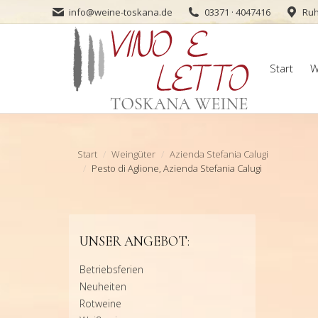
info@weine-toskana.de
03371 · 4047416
Ruh
Start
W
Start
W
Sie befinden sich hier:
Start
Weingüter
Azienda Stefania Calugi
Pesto di Aglione, Azienda Stefania Calugi
UNSER ANGEBOT:
Betriebsferien
Neuheiten
Rotweine