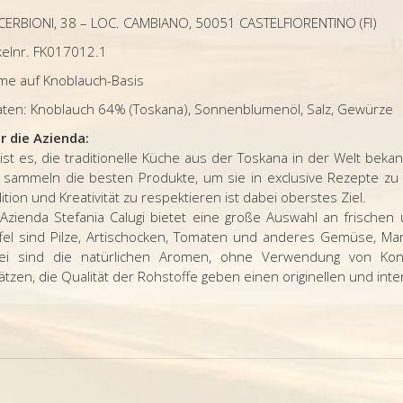
 CERBIONI, 38 – LOC. CAMBIANO, 50051 CASTELFIORENTINO (FI)
kelnr. FK017012.1
me auf Knoblauch-Basis
aten: Knoblauch 64% (Toskana), Sonnenblumenöl, Salz, Gewürze
r die Azienda:
 ist es, die traditionelle Küche aus der Toskana in der Welt be
 sammeln die besten Produkte, um sie in exclusive Rezepte zu
ition und Kreativität zu respektieren ist dabei oberstes Ziel.
 Azienda Stefania Calugi bietet eine große Auswahl an frischen
ffel sind Pilze, Artischocken, Tomaten und anderes Gemüse, Mar
ei sind die
natürlichen Aromen, ohne Verwendung von Konse
tzen, die Qualität der Rohstoffe geben einen originellen und in