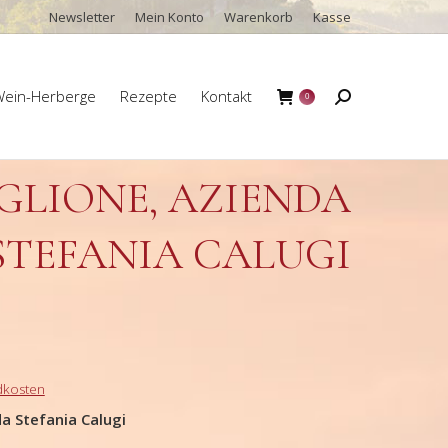
Newsletter
Mein Konto
Warenkorb
Kasse
ein-Herberge
Rezepte
Kontakt
Search:
0
ein-Herberge
Rezepte
Kontakt
Search:
0
AGLIONE, AZIENDA
STEFANIA CALUGI
dkosten
da Stefania Calugi