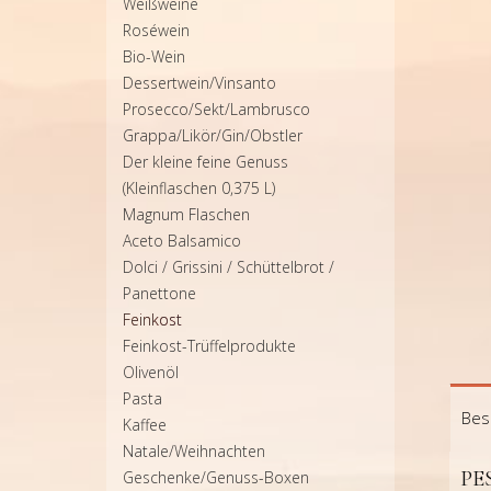
Weißweine
Roséwein
Bio-Wein
Dessertwein/Vinsanto
Prosecco/Sekt/Lambrusco
Grappa/Likör/Gin/Obstler
Der kleine feine Genuss
(Kleinflaschen 0,375 L)
Magnum Flaschen
Aceto Balsamico
Dolci / Grissini / Schüttelbrot /
Panettone
Feinkost
Feinkost-Trüffelprodukte
Olivenöl
Pasta
Bes
Kaffee
Natale/Weihnachten
PE
Geschenke/Genuss-Boxen