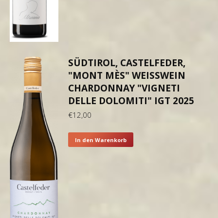
SÜDTIROL, CASTELFEDER,
"MONT MÈS" WEISSWEIN C
HARDONNAY "VIGNETI D
ELLE DOLOMITI" IGT 2025
€
12,00
In den Warenkorb