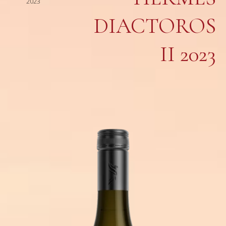
2023
IACTOROS I
I 2023