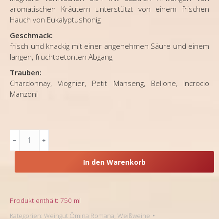
aromatischen Kräutern unterstützt von einem frischen
Hauch von Eukalyptushonig
Geschmack:
frisch und knackig mit einer angenehmen Säure und einem
langen, fruchtbetonten Abgang
Trauben:
Chardonnay, Viognier, Petit Manseng, Bellone, Incrocio
Manzoni
Latium,
Ômina
Romana,
In den Warenkorb
Weißwein
Cuvée
Hermes
Diactoros
Produkt enthält: 750
ml
II
Kategorien:
Weingut Ômina Romana
,
Weißweine