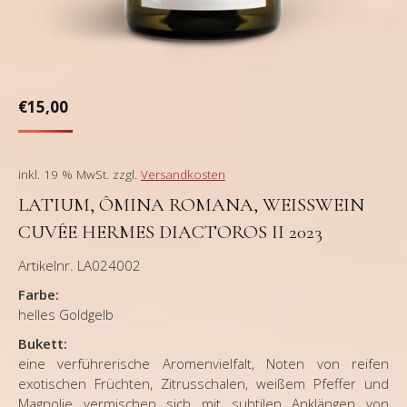
€
15,00
inkl. 19 % MwSt.
zzgl.
Versandkosten
LATIUM, ÔMINA ROMANA, WEISSWEIN C
UVÉE HERMES DIACTOROS II 2023
Artikelnr. LA024002
Farbe:
helles Goldgelb
Bukett:
eine verführerische Aromenvielfalt, Noten von reifen
exotischen Früchten, Zitrusschalen, weißem Pfeffer und
Magnolie vermischen sich mit subtilen Anklängen von