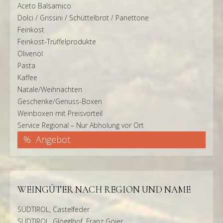
Aceto Balsamico
Dolci / Grissini / Schüttelbrot / Panettone
Feinkost
Feinkost-Trüffelprodukte
Olivenöl
Pasta
Kaffee
Natale/Weihnachten
Geschenke/Genuss-Boxen
Weinboxen mit Preisvorteil
Service Regional – Nur Abholung vor Ort
Angebot
WEINGÜTER NACH REGION UND NAME
SÜDTIROL, Castelfeder
SÜDTIROL, Glögglhof, Franz Gojer