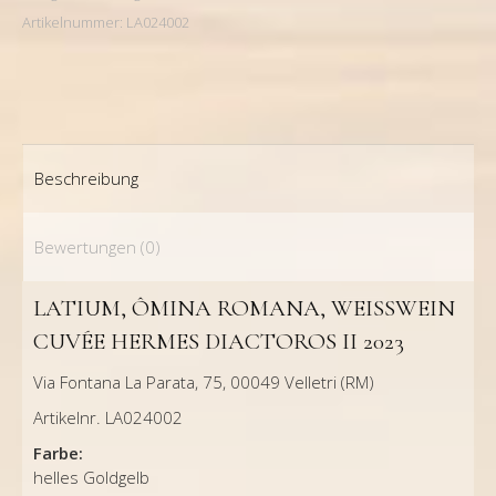
2023
Artikelnummer:
LA024002
Menge
Beschreibung
Bewertungen (0)
LATIUM, ÔMINA ROMANA, WEISSWEIN C
UVÉE HERMES DIACTOROS II 2023
Via Fontana La Parata, 75, 00049 Velletri (RM)
Artikelnr. LA024002
Farbe:
helles Goldgelb