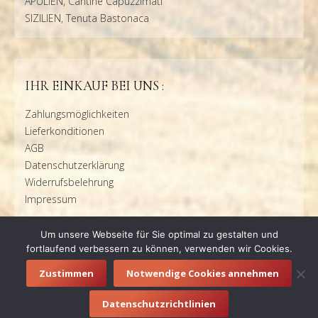
APULIEN, Cantine Capuzzimati
SIZILIEN, Tenuta Bastonaca
IHR EINKAUF BEI UNS :
Zahlungsmöglichkeiten
Lieferkonditionen
AGB
Datenschutzerklärung
Widerrufsbelehrung
Impressum
Um unsere Webseite für Sie optimal zu gestalten und
fortlaufend verbessern zu können, verwenden wir Cookies.
Zustimmen
Notwendige Cookies annehmen
© 2016 vino e letto |
Impressum
|
Datenschutzerklärung
Datenschutzrichtlinien