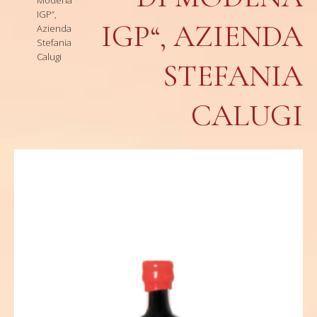
IGP“,
IGP“, AZIENDA
Azienda
Stefania
Calugi
STEFANIA
CALUGI