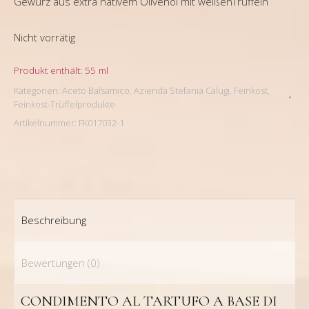
Gewürz aus extra nativem Olivenöl mit weißenTrüffeln
Nicht vorrätig
Produkt enthält: 55
ml
Kategorien:
Aceto Balsamico
,
Azienda Stefania Calugi
,
Feinkost
,
Feinkost-Trüffelprodukte
Artikelnummer:
FK017032-1
Beschreibung
Bewertungen (0)
CONDIMENTO AL TARTUFO A BASE DI