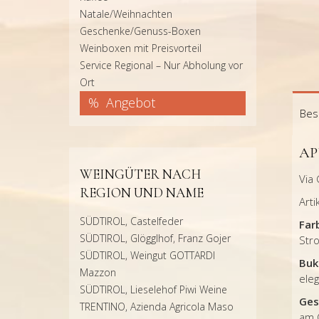
Natale/Weihnachten
Geschenke/Genuss-Boxen
Weinboxen mit Preisvorteil
Service Regional – Nur Abholung vor
Ort
Angebot
Bes
AP
WEINGÜTER NACH
Via 
REGION UND NAME
Art
SÜDTIROL, Castelfeder
Far
SÜDTIROL, Glögglhof, Franz Gojer
Stro
SÜDTIROL, Weingut GOTTARDI
Buk
Mazzon
eleg
SÜDTIROL, Lieselehof Piwi Weine
Ges
TRENTINO, Azienda Agricola Maso
am G