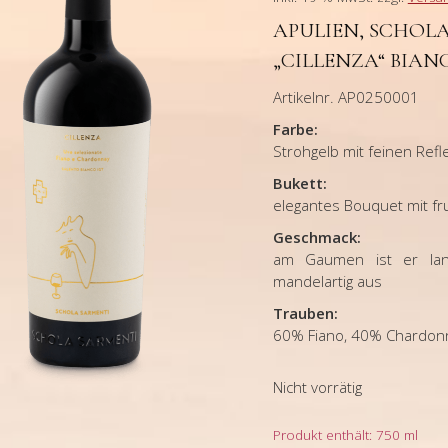
APULIEN, SCHOLA
CILLENZA“ BIANC
Artikelnr. AP0250001
Farbe:
Strohgelb mit feinen Refl
Bukett:
elegantes Bouquet mit fr
Geschmack:
am Gaumen ist er lang
mandelartig aus
Trauben:
60% Fiano, 40% Chardon
Nicht vorrätig
Produkt enthält: 750
ml