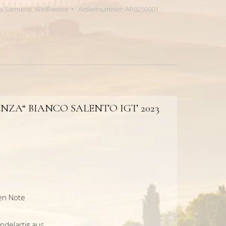
a Sarmenti
,
Weißweine
Artikelnummer:
AP0250001
NZA“ BIANCO SALENTO IGT 2023
en Note
ndelartig aus