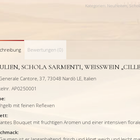
Kategorien:
Neuheiten
,
Schol
chreibung
Bewertungen (0)
ULIEN, SCHOLA SARMENTI, WEISSWEIN „CILLE
Generale Cantore, 37, 73048 Nardò LE, Italien
ikelnr. AP0250001
be:
hgelb mit feinen Reflexen
ett:
antes Bouquet mit fruchtigen Aromen und einer intensiven floral
chmack:
aumen ist er langanhaltend, frisch und klingt weich und leicht ma