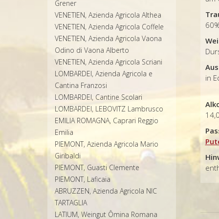
Grener
Tra
VENETIEN, Azienda Agricola Althea
60%
VENETIEN, Azienda Agricola Coffele
VENETIEN, Azienda Agricola Vaona
Wei
Odino di Vaona Alberto
Durs
VENETIEN, Azienda Agricola Scriani
Aus
LOMBARDEI, Azienda Agricola e
in
Cantina Franzosi
LOMBARDEI, Cantine Scolari
Alk
LOMBARDEI, LEBOVITZ Lambrusco
14,
EMILIA ROMAGNA, Caprari Reggio
Pas
Emilia
Put
PIEMONT, Azienda Agricola Mario
Giribaldi
Hin
PIEMONT, Guasti Clemente
enth
PIEMONT, Laficaia
ABRUZZEN, Azienda Agricola NIC
TARTAGLIA
LATIUM, Weingut Ômina Romana