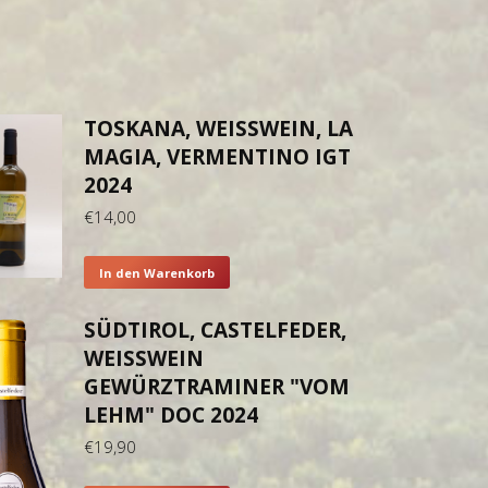
TOSKANA, WEISSWEIN, LA M
AGIA, VERMENTINO IGT 2
024
€
14,00
In den Warenkorb
SÜDTIROL, CASTELFEDER,
WEISSWEIN G
EWÜRZTRAMINER "VOM L
EHM" DOC 2024
€
19,90