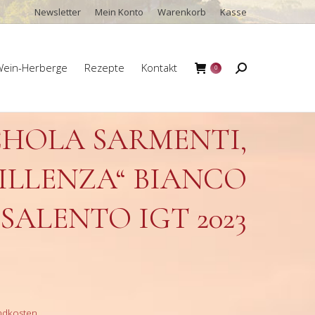
Newsletter
Mein Konto
Warenkorb
Kasse
ein-Herberge
Rezepte
Kontakt
Search:
0
ein-Herberge
Rezepte
Kontakt
Search:
0
CHOLA SARMENTI,
LLENZA“ BIANCO S
ALENTO IGT 2023
ndkosten