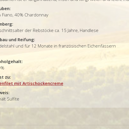
uben:
 Fiano, 40% Chardonnay
nberg:
chnittsalter der Rebstöcke ca. 15 Jahre, Handlese
bau und Reifung:
 Edelstahl und für 12 Monate in f
oholgehalt:
0%
st zu:
enfilet mit Artischockencreme
weis:
ält Sulfite