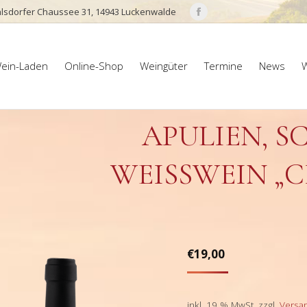
lsdorfer Chaussee 31, 14943 Luckenwalde
Facebook
page
ein-Laden
Online-Shop
Weingüter
Termine
News
W
opens
ein-Laden
Online-Shop
Weingüter
Termine
News
W
in
new
window
APULIEN, S
WEISSWEIN „CI
€
19,00
inkl. 19 % MwSt.
zzgl.
Versa