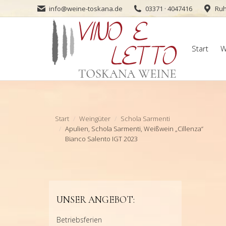
info@weine-toskana.de
03371 · 4047416
Ruh
Start
W
Start
W
Sie befinden sich hier:
Start
Weingüter
Schola Sarmenti
Apulien, Schola Sarmenti, Weißwein „Cillenza“
Bianco Salento IGT 2023
UNSER ANGEBOT:
Betriebsferien