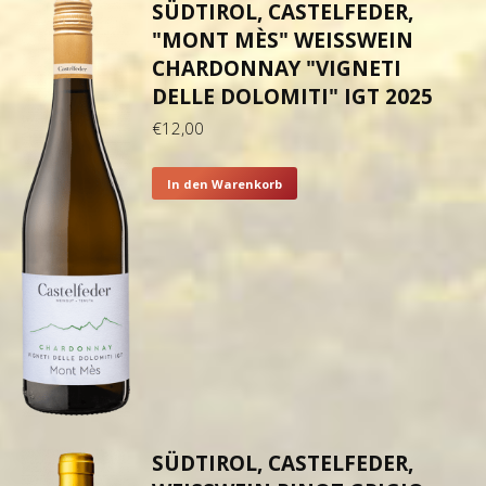
SÜDTIROL, CASTELFEDER,
"MONT MÈS" WEISSWEIN C
HARDONNAY "VIGNETI D
ELLE DOLOMITI" IGT 2025
€
12,00
In den Warenkorb
SÜDTIROL, CASTELFEDER,