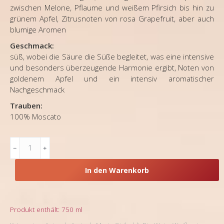
zwischen Melone, Pflaume und weißem Pfirsich bis hin zu
grünem Apfel, Zitrusnoten von rosa Grapefruit, aber auch
blumige Aromen
Geschmack:
süß, wobei die Säure die Süße begleitet, was eine intensive
und besonders überzeugende Harmonie ergibt, Noten von
goldenem Apfel und ein intensiv aromatischer
Nachgeschmack
Trauben:
100%
Moscato
Piemont,
Süsswein,
Az.
In den Warenkorb
Agr.
Mario
Giribaldi,
Moscato
Produkt enthält: 750
ml
d'Asti