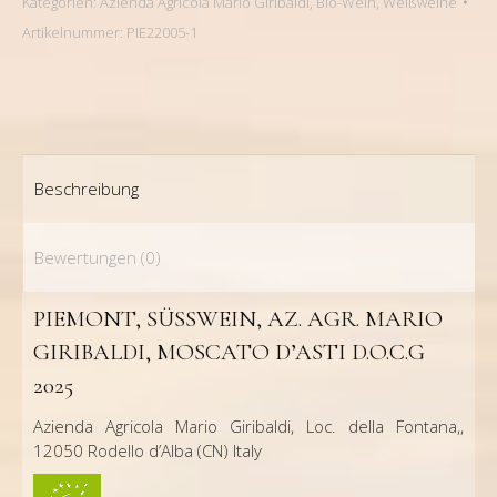
Kategorien:
Azienda Agricola Mario Giribaldi
,
Bio-Wein
,
Weißweine
D.O.C.G
Artikelnummer:
PIE22005-1
2025
Menge
Beschreibung
Bewertungen (0)
PIEMONT, SÜSSWEIN, AZ. AGR. MARIO
GIRIBALDI, MOSCATO D’ASTI D.O.C.G
2025
Azienda Agricola Mario Giribaldi, Loc. della Fontana,,
12050 Rodello d’Alba (CN) Italy