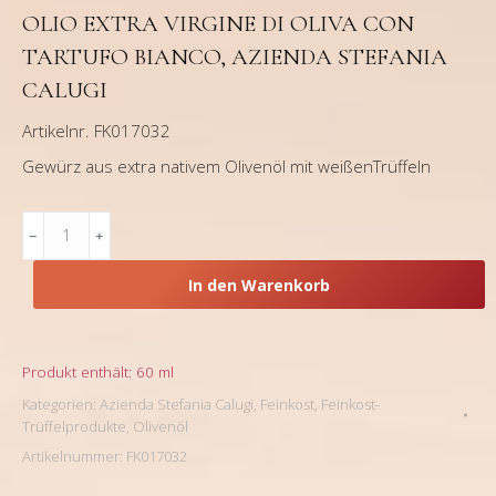
OLIO EXTRA VIRGINE DI OLIVA CON
TARTUFO BIANCO, AZIENDA STEFANIA
CALUGI
Artikelnr. FK017032
Gewürz aus extra nativem Olivenöl mit weißenTrüffeln
Olio
extra
virgine
In den Warenkorb
di
oliva
con
Tartufo
Produkt enthält: 60
ml
bianco,
Kategorien:
Azienda Stefania Calugi
,
Feinkost
,
Feinkost-
Azienda
Trüffelprodukte
,
Olivenöl
Stefania
Artikelnummer:
FK017032
Calugi
Menge