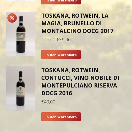
In den Warenkorb
TOSKANA, ROTWEIN, LA
MAGIA, BRUNELLO DI
MONTALCINO DOCG 2017
Ursprünglicher
Aktueller
€
45,00
€
39,00
Preis
Preis
war:
ist:
In den Warenkorb
€45,00
€39,00.
TOSKANA, ROTWEIN,
CONTUCCI, VINO NOBILE DI
MONTEPULCIANO RISERVA
DOCG 2016
€
49,00
In den Warenkorb