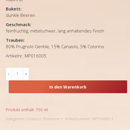
Bukett:
dunkle Beeren
Geschmack:
feinfruchtig, mittelschwer, lang anhaltendes Finish
Trauben:
80% Prugnolo Gentile, 15% Canaiolo, 5% Colorino
Artikelnr. MP016005
Toskana,
Rotwein,
Contucci
In den Warenkorb
Rosso
di
Montepulciano
DOC
Produkt enthält: 750
ml
2023
Kategorien:
Contucci
,
Rotweine
Artikelnummer:
MP016005-1
Menge