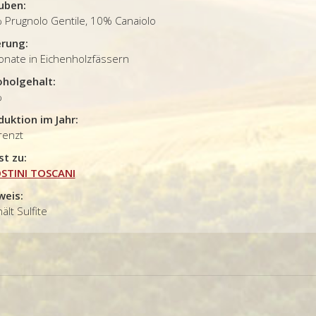
uben:
 Prugnolo Gentile, 10% Canaiolo
erung:
onate in Eichenholzfässern
oholgehalt:
%
duktion im Jahr:
renzt
st zu:
STINI TOSCANI
weis:
ält Sulfite