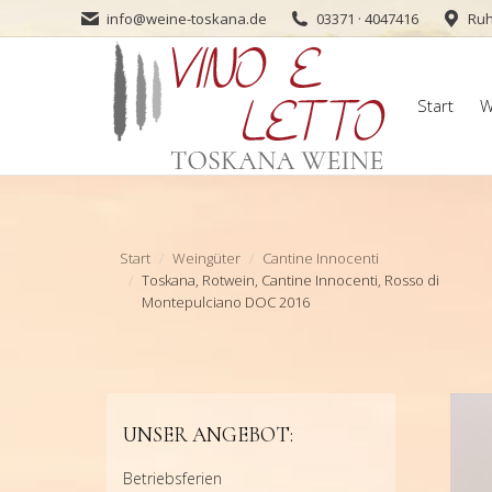
info@weine-toskana.de
03371 · 4047416
Ruh
Start
W
Start
W
Sie befinden sich hier:
Start
Weingüter
Cantine Innocenti
Toskana, Rotwein, Cantine Innocenti, Rosso di
Montepulciano DOC 2016
UNSER ANGEBOT:
Betriebsferien