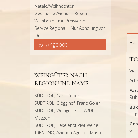
Natale/Weihnachten
Geschenke/Genuss-Boxen
Weinboxen mit Preisvorteil
Service Regional – Nur Abholung vor
Ort
Bes
Angebot
TO
Via
WEINGÜTER NACH
Art
REGION UND NAME
Far
SÜDTIROL, Castelfeder
Rub
SÜDTIROL, Glögglhof, Franz Gojer
Buk
SÜDTIROL, Weingut GOTTARDI
Him
Mazzon
Ges
SÜDTIROL, Lieselehof Piwi Weine
wür
TRENTINO, Azienda Agricola Maso