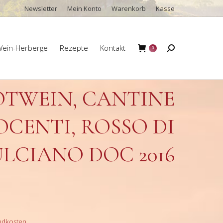
Newsletter
Mein Konto
Warenkorb
Kasse
ein-Herberge
Rezepte
Kontakt
Search:
0
ein-Herberge
Rezepte
Kontakt
Search:
0
OTWEIN, CANTINE
OCENTI, ROSSO DI
LCIANO DOC 2016
ndkosten