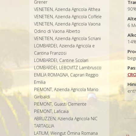
Grener
Tra
90%
VENETIEN, Azienda Agricola Althea
VENETIEN, Azienda Agricola Coffele
Alt
VENETIEN, Azienda Agricola Vaona
6 M
Odino di Vaona Alberto
Alk
VENETIEN, Azienda Agricola Scriani
14
LOMBARDEI, Azienda Agricola e
Pro
Cantina Franzosi
beg
LOMBARDEI, Cantine Scolari
LOMBARDEI, LEBOVITZ Lambrusco
Pas
CRO
EMILIA ROMAGNA, Caprari Reggio
Emilia
Hin
PIEMONT, Azienda Agricola Mario
enth
Giribaldi
PIEMONT, Guasti Clemente
PIEMONT, Laficaia
ABRUZZEN, Azienda Agricola NIC
TARTAGLIA
LATIUM, Weingut Ômina Romana