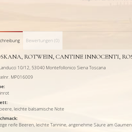
chreibung
Bewertungen (0)
SKANA, ROTWEIN, CANTINE INNOCENTI, ROS
 Landucci 10/12, 53040 Montefollonico Siena Toscana
ikelnr. MP016009
be:
inrot
ett:
beere, leichte balsamische Note
chmack:
zige reife Beeren, leichte Tannine, angenehme Säure am Gaumen