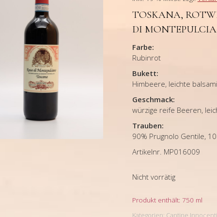
TOSKANA, ROTWE
DI MONTEPULCIA
Farbe:
Rubinrot
Bukett:
Himbeere, leichte balsam
Geschmack:
würzige reife Beeren, l
Trauben:
90% Prugnolo Gentile, 1
Artikelnr. MP016009
Nicht vorrätig
Produkt enthält: 750
ml
Kategorien:
Cantine Innocent