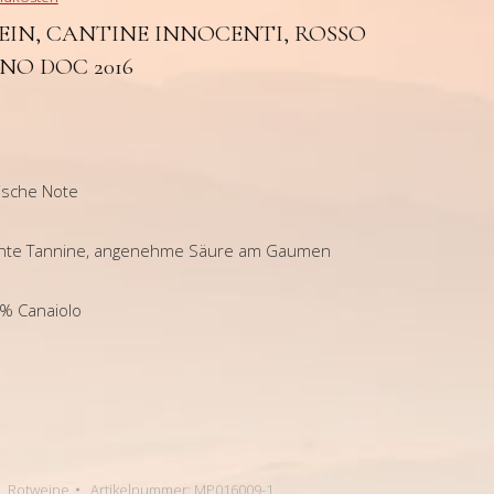
IN, CANTINE INNOCENTI, ROSSO
NO DOC 2016
ische Note
eichte Tannine, angenehme Säure am Gaumen
0% Canaiolo
i
,
Rotweine
Artikelnummer:
MP016009-1