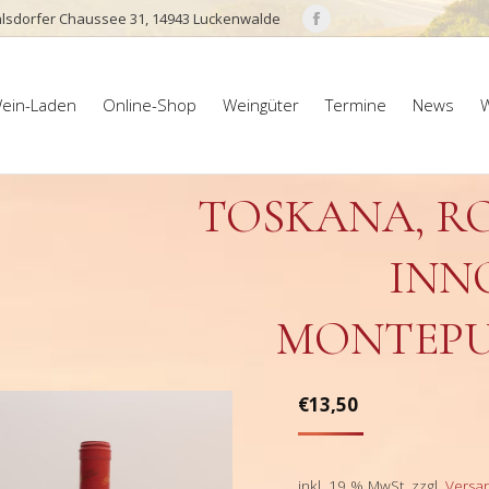
lsdorfer Chaussee 31, 14943 Luckenwalde
Facebook
page
ein-Laden
Online-Shop
Weingüter
Termine
News
W
opens
ein-Laden
Online-Shop
Weingüter
Termine
News
W
in
new
window
TOSKANA, R
INN
MONTEPU
€
13,50
inkl. 19 % MwSt.
zzgl.
Versa