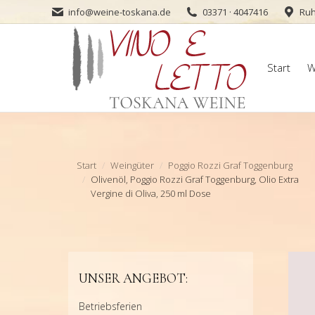
info@weine-toskana.de
03371 · 4047416
Ruh
Start
W
Start
W
Sie befinden sich hier:
Start
Weingüter
Poggio Rozzi Graf Toggenburg
Olivenöl, Poggio Rozzi Graf Toggenburg, Olio Extra
Vergine di Oliva, 250 ml Dose
UNSER ANGEBOT:
Betriebsferien