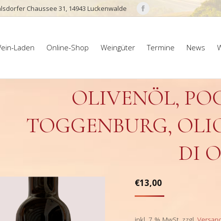
lsdorfer Chaussee 31, 14943 Luckenwalde
Facebook
page
ein-Laden
Online-Shop
Weingüter
Termine
News
W
opens
ein-Laden
Online-Shop
Weingüter
Termine
News
W
in
new
window
OLIVENÖL, PO
TOGGENBURG, OLI
DI O
€
13,00
inkl. 7 % MwSt.
zzgl.
Versan