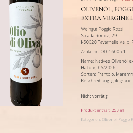
OLIVENÖL, POGG
EXTRA VERGINE DI
Weingut Poggio Rozzi
Strada Romita, 29
I-50028 Tavarnelle Val di P
Artikelnr. OL016005.1
Name: Natives Olivenöl ex
Haltbar; 05/2026
Sorten: Frantoio, Maremma
Beschreibung: goldgrüne F
Nicht vorrätig
Produkt enthält: 250
ml
Kategorien:
Olivenöl
,
Poggio 