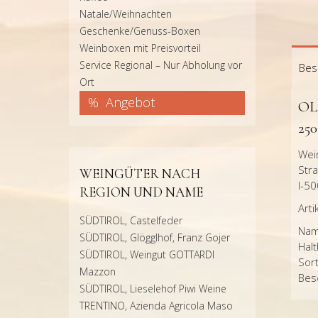
Natale/Weihnachten
Geschenke/Genuss-Boxen
Weinboxen mit Preisvorteil
Service Regional – Nur Abholung vor
Bes
Ort
Angebot
OL
25
Wein
Stra
WEINGÜTER NACH
I-50
REGION UND NAME
Art
SÜDTIROL, Castelfeder
Name
SÜDTIROL, Glögglhof, Franz Gojer
Hal
SÜDTIROL, Weingut GOTTARDI
Sort
Mazzon
Besc
SÜDTIROL, Lieselehof Piwi Weine
TRENTINO, Azienda Agricola Maso