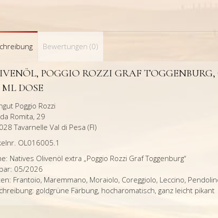
chreibung
Bewertungen (0)
IVENÖL, POGGIO ROZZI GRAF TOGGENBURG, O
0 ML DOSE
gut Poggio Rozzi
da Romita, 29
028 Tavarnelle Val di Pesa (FI)
ikelnr. OL016005.1
: Natives Olivenöl extra „Poggio Rozzi Graf Toggenburg“
tbar: 05/2026
en: Frantoio, Maremmano, Moraiolo, Coreggiolo, Leccino, Pendolin
hreibung: goldgrüne Färbung, hocharomatisch, ganz leicht pikant