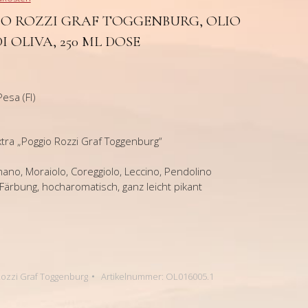
IO ROZZI GRAF TOGGENBURG, OLIO
 OLIVA, 250 ML DOSE
esa (FI)
tra „Poggio Rozzi Graf Toggenburg“
no, Moraiolo, Coreggiolo, Leccino, Pendolino
ärbung, hocharomatisch, ganz leicht pikant
Rozzi Graf Toggenburg
Artikelnummer:
OL016005.1