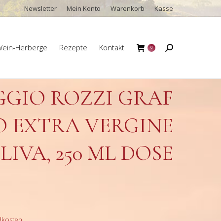
Newsletter
Mein Konto
Warenkorb
Kasse
ein-Herberge
Rezepte
Kontakt
Search:
0
ein-Herberge
Rezepte
Kontakt
Search:
0
GGIO ROZZI GRAF
O EXTRA VERGINE
LIVA, 250 ML DOSE
dkosten