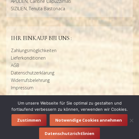
APULIEN, Cantine Capuzzimati
SIZILIEN, Tenuta Bastonaca
IHR EINKAUF BEI UNS :
Zahlungsmöglichkeiten
Lieferkonditionen
AGB
Datenschutzerklärung
Widerrufsbelehrung
Impressum
Um unsere Webseite für Sie optimal zu gestalten und
fortlaufend verbessern zu können, verwenden wir Cookies.
Zustimmen
Notwendige Cookies annehmen
© 2016 vino e letto |
Impressum
|
Datenschutzerklärung
Datenschutzrichtlinien