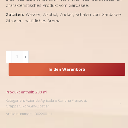
charakteristisches Produkt vom Gardasee.
Zutaten:
Wasser, Alkohol, Zucker, Schalen von Gardasee-
Zitronen, natürliches Aroma
Lombardei,
Likör,
Cantina
In den Warenkorb
Franzosi,
Limoncino
del
Garda
Produkt enthält: 200
ml
(200
Kategorien:
Azienda Agricola e Cantina Franzosi
,
ml)
Grappa/Likör/Gin/Obstler
Menge
Artikelnummer:
LB022001-1