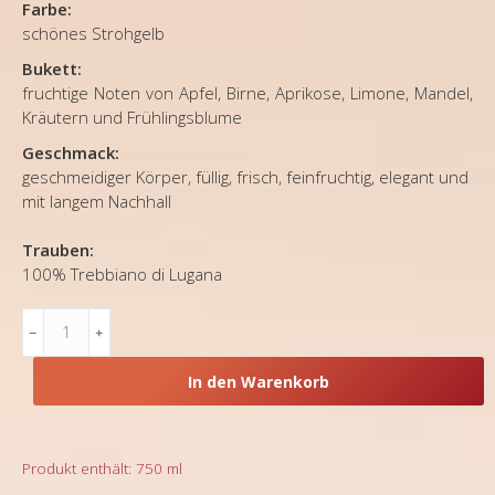
Farbe:
schönes Strohgelb
Bukett:
fruchtige Noten von Apfel, Birne, Aprikose, Limone, Mandel,
Kräutern und Frühlingsblume
Geschmack:
geschmeidiger Körper, füllig, frisch, feinfruchtig, elegant und
mit langem Nachhall
Trauben:
100% Trebbiano di Lugana
Lombardei,
Cantina
Franzosi,
In den Warenkorb
Weißwein
Lugana
DOP
2024
Produkt enthält: 750
ml
Menge