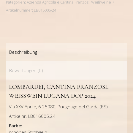
Kategorien:
Azienda Agricola e Cantina Franzosi
,
Weißweine
Artikelnummer:
LB016005-24
Beschreibung
Bewertungen (0)
LOMBARDEI, CANTINA FRANZOSI,
WEISSWEIN LUGANA DOP 2024
Via XXV Aprile, 6 25080, Puegnago del Garda (BS)
Artikelnr. LB016005.24
Farbe:
schönes Strohgelb