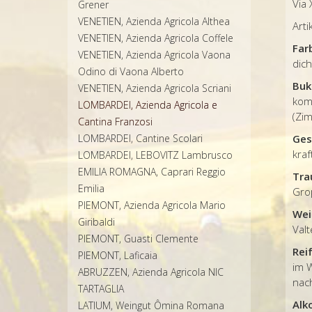
Via 
Grener
VENETIEN, Azienda Agricola Althea
Art
VENETIEN, Azienda Agricola Coffele
Far
VENETIEN, Azienda Agricola Vaona
dich
Odino di Vaona Alberto
Buk
VENETIEN, Azienda Agricola Scriani
kom
LOMBARDEI, Azienda Agricola e
(Zim
Cantina Franzosi
LOMBARDEI, Cantine Scolari
Ges
kraf
LOMBARDEI, LEBOVITZ Lambrusco
EMILIA ROMAGNA, Caprari Reggio
Tra
Emilia
Gro
PIEMONT, Azienda Agricola Mario
Wei
Giribaldi
Val
PIEMONT, Guasti Clemente
Rei
PIEMONT, Laficaia
im 
ABRUZZEN, Azienda Agricola NIC
nach
TARTAGLIA
Alk
LATIUM, Weingut Ômina Romana