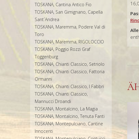
16,
TOSKANA, Cantina Antico Fio
TOSKANA, San Gimignano, Capella
Pas
Sant´Andrea
Rin
TOSKANA, Maremma, Podere Val di
All
Toro
enth
TOSKANA, Maremma, RIGOLOCCIO
TOSKANA, Poggio Rozzi Graf
Toggenburg
TOSKANA, Chianti Classico, Setriolo
TOSKANA, Chianti Classico, Fattoria
Ormanni
Ä
TOSKANA, Chianti Classico, I Fabbri
TOSKANA, Chianti Classico,
Mannucci Droandi
TOSKANA, Montalcino, La Magia
TOSKANA, Montalcino, Tenuta Fanti
TOSKANA, Montepulciano, Cantine
Innocenti
TOSKANA, Montepulciano, Contucci