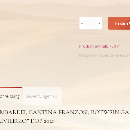
Lombardei,
In den
Cantina
Franzosi,
Rotwein
Garda
Produkt enthält: 750
ml
Classico
Kategorien:
Azienda Agricola 
Rosso
Superiore
“Privilegio”
DOP
2021
Menge
chreibung
Bewertungen (0)
MBARDEI, CANTINA FRANZOSI, ROTWEIN GA
RIVILEGIO” DOP 2021