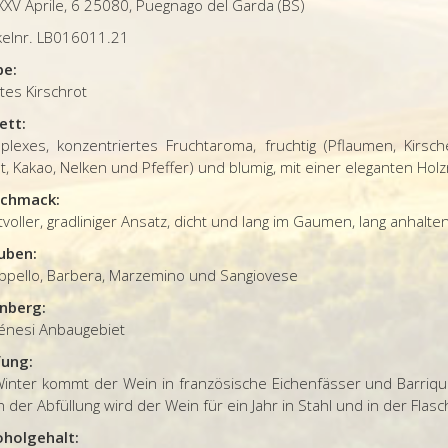
XXV Aprile, 6 25080, Puegnago del Garda (BS)
ikelnr. LB016011.21
be:
tes Kirschrot
ett:
plexes, konzentriertes Fruchtaroma, fruchtig (Pflaumen, Kirsc
t, Kakao, Nelken und Pfeffer) und blumig, mit einer eleganten Hol
chmack:
tvoller, gradliniger Ansatz, dicht und lang im Gaumen, lang anhalte
uben:
ppello, Barbera, Marzemino und Sangiovese
nberg:
ténesi Anbaugebiet
fung:
Winter kommt der Wein in französische Eichenfässer und Barrique
 der Abfüllung wird der Wein für ein Jahr in Stahl und in der Flasc
oholgehalt: