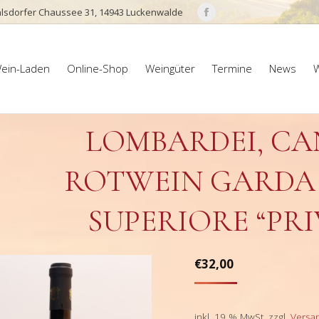
lsdorfer Chaussee 31, 14943 Luckenwalde
Facebook
page
ein-Laden
Online-Shop
Weingüter
Termine
News
W
opens
ein-Laden
Online-Shop
Weingüter
Termine
News
W
in
new
window
LOMBARDEI, CA
ROTWEIN GARDA 
SUPERIORE “PRI
€
32,00
inkl. 19 % MwSt.
zzgl.
Versa