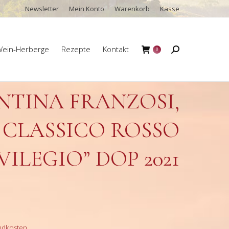
Newsletter
Mein Konto
Warenkorb
Kasse
ein-Herberge
Rezepte
Kontakt
Search:
0
ein-Herberge
Rezepte
Kontakt
Search:
0
NTINA FRANZOSI,
CLASSICO ROSSO
VILEGIO” DOP 2021
ndkosten