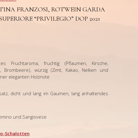
TINA FRANZOSI, ROTWEIN GARDA
UPERIORE “PRIVILEGIO” DOP 2021
tes Fruchtaroma, fruchtig (Pflaumen, Kirsche,
, Brombeere), würzig (Zimt, Kakao, Nelken und
einer eleganten Holznote
 Ansatz, dicht und lang im Gaumen, lang anhaltendes
zemino und Sangiovese
co-Schalotten