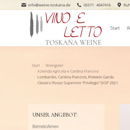
info@weine-toskana.de
03371 · 4047416
Ruh
Start
W
Start
W
Sie befinden sich hier:
Start
Weingüter
Azienda Agricola e Cantina Franzosi
Lombardei, Cantina Franzosi, Rotwein Garda
Classico Rosso Superiore “Privilegio” DOP 2021
UNSER ANGEBOT:
Betriebsferien