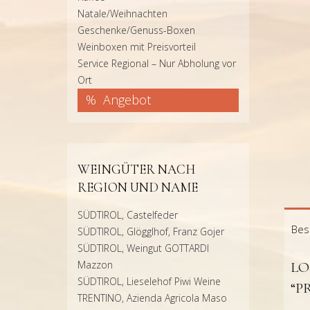
Natale/Weihnachten
Geschenke/Genuss-Boxen
Weinboxen mit Preisvorteil
Service Regional – Nur Abholung vor
Ort
Angebot
WEINGÜTER NACH
REGION UND NAME
SÜDTIROL, Castelfeder
Bes
SÜDTIROL, Glögglhof, Franz Gojer
SÜDTIROL, Weingut GOTTARDI
Mazzon
LO
SÜDTIROL, Lieselehof Piwi Weine
“P
TRENTINO, Azienda Agricola Maso