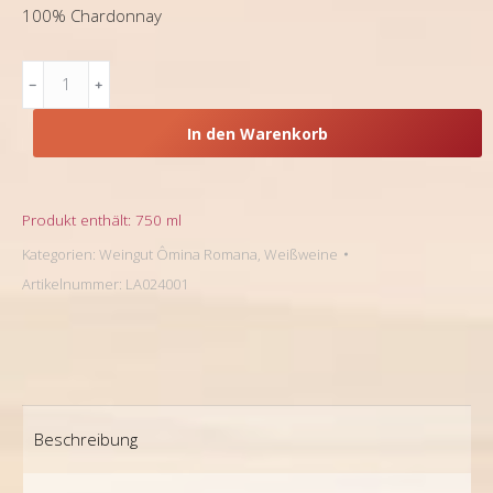
100% Chardonnay
Latium,
Ômina
Romana,
In den Warenkorb
Weißwein
Chardonnay
2022
Menge
Produkt enthält: 750
ml
Kategorien:
Weingut Ômina Romana
,
Weißweine
Artikelnummer:
LA024001
Beschreibung