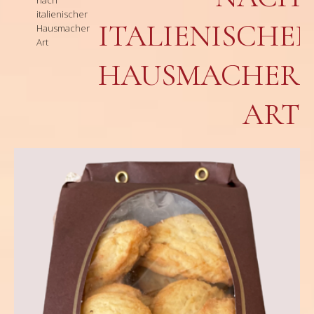
italienischer
ITALIENISCHE
Hausmacher
Art
HAUSMACHER
ART