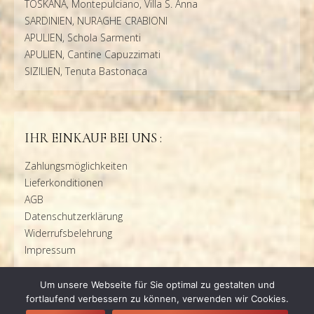
TOSKANA, Montepulciano, Villa S. Anna
SARDINIEN, NURAGHE CRABIONI
APULIEN, Schola Sarmenti
APULIEN, Cantine Capuzzimati
SIZILIEN, Tenuta Bastonaca
IHR EINKAUF BEI UNS :
Zahlungsmöglichkeiten
Lieferkonditionen
AGB
Datenschutzerklärung
Widerrufsbelehrung
Impressum
Um unsere Webseite für Sie optimal zu gestalten und
fortlaufend verbessern zu können, verwenden wir Cookies.