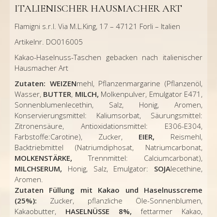
ITALIENISCHER HAUSMACHER ART
Flamigni s.r.l. Via M.L.King, 17 – 47121 Forli – Italien
Artikelnr. DO016005
Kakao-Haselnuss-Taschen gebacken nach italienischer
Hausmacher Art
Zutaten: WEIZEN
mehl, Pflanzenmargarine (Pflanzenöl,
Wasser,
BUTTER
,
MILCH,
Molkenpulver, Emulgator E471,
Sonnenblumenlecethin, Salz, Honig, Aromen,
Konservierungsmittel: Kaliumsorbat, Säurungsmittel:
Zitronensäure, Antioxidationsmittel: E306-E304,
Farbstoffe:Carotine), Zucker,
EIER,
Reismehl,
Backtriebmittel (Natriumdiphosat, Natriumcarbonat,
MOLKENSTÄRKE,
Trennmittel: Calciumcarbonat),
MILCHSERUM,
Honig, Salz, Emulgator:
SOJA
lecethine,
Aromen.
Zutaten Füllung mit Kakao und Haselnusscreme
(25%):
Zucker, pflanzliche Öle-Sonnenblumen,
Kakaobutter,
HASELNÜSSE 8%,
fettarmer Kakao,