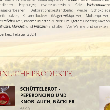
anzlichen Ursprungs; Invertzuckersirup, Salz,
Weizenmalz
me
agaskarbeeren. Dekorationsbestandteile: weiße Schokola
lmilchpulver, Karamellpulver (Mager
milch
pulver, Molkenpulver
er
milch
pulver, karamellisierter Zucker, Emulgator: Lecithin; Kaka
lnüsse, Mandeln
und
Pistazien
enthalten. Vor Wärme und direkten T
barkeit: Februar 2024
HNLICHE PRODUKTE
SCHÜTTELBROT -
PEPERONCINO UND
KNOBLAUCH, NÄCKLER
€
6,90