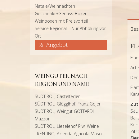
Natale/Weihnachten
Geschenke/Genuss-Boxen
Weinboxen mit Preisvorteil
Service Regional – Nur Abholung vor
Bes
Ort
Angebot
FL
Flam
Art
WEINGÜTER NACH
Der 
REGION UND NAME
Flam
Kar
SÜDTIROL, Castelfeder
SÜDTIROL, Glögglhof, Franz Gojer
Zut
Säue
SÜDTIROL, Weingut GOTTARDI
Bal
Mazzon
Kons
SÜDTIROL, Lieselehof Piwi Weine
Zit
TRENTINO, Azienda Agricola Maso
Eige