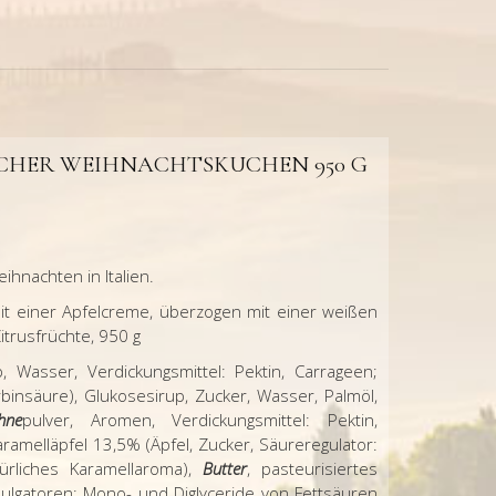
SCHER WEIHNACHTSKUCHEN 950 G
ihnachten in Italien.
 mit einer Apfelcreme, überzogen mit einer weißen
trusfrüchte, 950 g
 Wasser, Verdickungsmittel: Pektin, Carrageen;
binsäure), Glukosesirup, Zucker, Wasser, Palmöl,
hne
pulver, Aromen, Verdickungsmittel: Pektin,
ramelläpfel 13,5% (Äpfel, Zucker, Säureregulator:
ürliches Karamellaroma),
Butter
, pasteurisiertes
ulgatoren: Mono- und Diglyceride von Fettsäuren