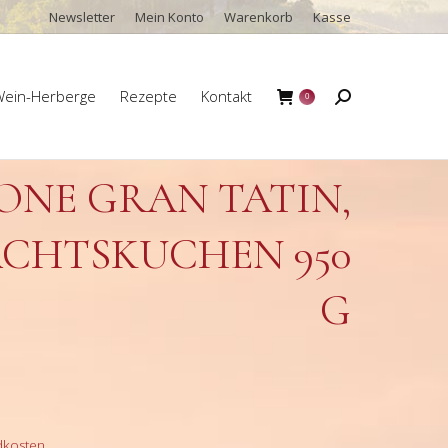
Newsletter
Mein Konto
Warenkorb
Kasse
ein-Herberge
Rezepte
Kontakt
Search:
0
ein-Herberge
Rezepte
Kontakt
Search:
0
ONE GRAN TATIN,
ACHTSKUCHEN 950
G
dkosten