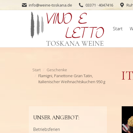
info@weine-toskana.de
03371 · 4047416
Ruh
Start
W
Start
W
Sie befinden sich hier:
Start
Geschenke
I
Flamigni, Panettone Gran Tatin,
Italienischer Weihnachtskuchen 950 g
UNSER ANGEBOT:
Betriebsferien