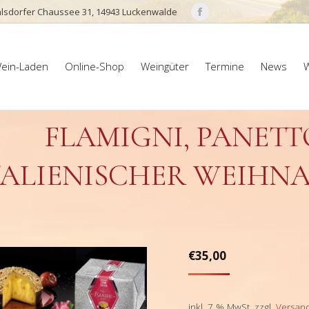
lsdorfer Chaussee 31, 14943 Luckenwalde
Facebook
page
ein-Laden
Online-Shop
Weingüter
Termine
News
W
opens
ein-Laden
Online-Shop
Weingüter
Termine
News
W
in
new
window
FLAMIGNI, PANETT
TALIENISCHER WEIHN
€
35,00
inkl. 7 % MwSt.
zzgl.
Versan