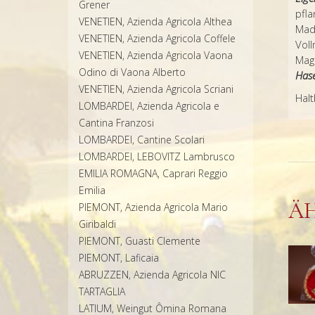
Grener
pfl
VENETIEN, Azienda Agricola Althea
Mad
VENETIEN, Azienda Agricola Coffele
Vol
VENETIEN, Azienda Agricola Vaona
Mag
Odino di Vaona Alberto
Hase
VENETIEN, Azienda Agricola Scriani
Halt
LOMBARDEI, Azienda Agricola e
Cantina Franzosi
LOMBARDEI, Cantine Scolari
LOMBARDEI, LEBOVITZ Lambrusco
EMILIA ROMAGNA, Caprari Reggio
Emilia
Ä
PIEMONT, Azienda Agricola Mario
Giribaldi
PIEMONT, Guasti Clemente
PIEMONT, Laficaia
ABRUZZEN, Azienda Agricola NIC
TARTAGLIA
LATIUM, Weingut Ômina Romana