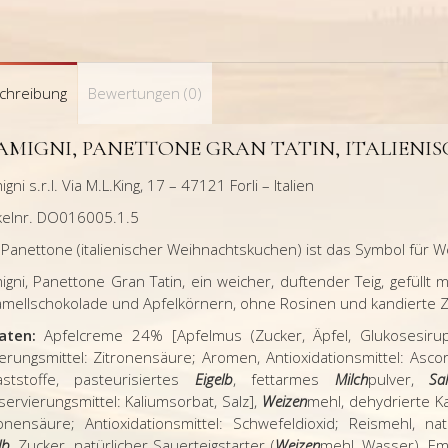
chreibung
Bewertungen (0)
AMIGNI, PANETTONE GRAN TATIN, ITALIENI
igni s.r.l. Via M.L.King, 17 – 47121 Forli – Italien
ikelnr. DO016005.1.5
Panettone (italienischer Weihnachtskuchen) ist das Symbol für We
igni, Panettone Gran Tatin, ein weicher, duftender Teig, gefüllt
amellschokolade und Apfelkörnern, ohne Rosinen und kandierte Zi
aten:
Apfelcreme 24% [Apfelmus (Zucker, Äpfel, Glukosesirup,
rungsmittel: Zitronensäure; Aromen, Antioxidationsmittel: Ascor
laststoffe, pasteurisiertes
Eigelb
, fettarmes
Milch
pulver,
Sa
ervierungsmittel: Kaliumsorbat, Salz],
Weizen
mehl, dehydrierte Ka
ronensäure; Antioxidationsmittel: Schwefeldioxid; Reismehl, nat
lb
, Zucker, natürlicher Sauerteigstarter (
Weizen
mehl, Wasser), Em