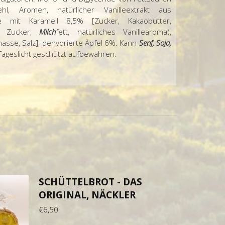
hl, Aromen, natürlicher Vanilleextrakt aus
de mit Karamell 8,5% [Zucker, Kakaobutter,
, Zucker,
Milch
fett, natürliches Vanillearoma),
omasse, Salz], dehydrierte Äpfel 6%. Kann
Senf, Soja,
ageslicht geschützt aufbewahren.
SCHÜTTELBROT - DAS
ORIGINAL, NÄCKLER
€
6,50