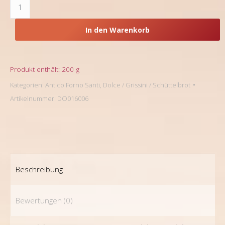
Cantucci
al
Cioccolato,
In den Warenkorb
Antico
Forni
Santi
Menge
Produkt enthält: 200
g
Kategorien:
Antico Forno Santi
,
Dolce / Grissini / Schüttelbrot
Artikelnummer:
DO016006
Beschreibung
Bewertungen (0)