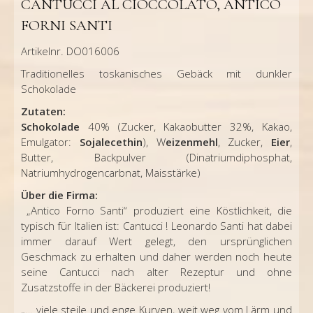
CANTUCCI AL CIOCCOLATO, ANTICO
FORNI SANTI
Artikelnr. DO016006
Traditionelles toskanisches Gebäck mit dunkler
Schokolade
Zutaten:
Schokolade
40% (Zucker, Kakaobutter 32%, Kakao,
Emulgator:
Sojalecethin
), W
eizenmehl
,
Zucker,
Eier
,
Butter, Backpulver (Dinatriumdiphosphat,
Natriumhydrogencarbnat, Maisstärke)
Über die Firma:
„Antico Forno Santi“ produziert eine Köstlichkeit, die
typisch für Italien ist: Cantucci ! Leonardo Santi hat dabei
immer darauf Wert gelegt, den ursprünglichen
Geschmack zu erhalten und daher werden noch heute
seine Cantucci nach alter Rezeptur und ohne
Zusatzstoffe in der Bäckerei produziert!
„… viele steile und enge Kurven, weit weg vom Lärm und