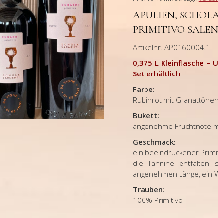
APULIEN, SCHOL
PRIMITIVO SALENTO 
Artikelnr. AP0160004.1
0,375 L Kleinflasche – 
Set erhältlich
Farbe:
Rubinrot mit Granattöne
Bukett:
angenehme Fruchtnote mi
Geschmack:
ein beeindruckener Primit
die Tannine entfalten 
angenehmen Länge, ein We
Trauben:
100% Primitivo