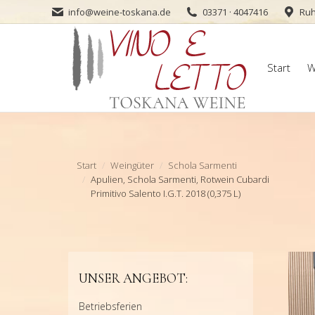
info@weine-toskana.de
03371 · 4047416
Ruh
Start
W
Start
W
Sie befinden sich hier:
Start
Weingüter
Schola Sarmenti
Apulien, Schola Sarmenti, Rotwein Cubardi
Primitivo Salento I.G.T. 2018 (0,375 L)
UNSER ANGEBOT:
Betriebsferien