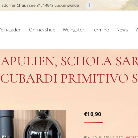
lsdorfer Chaussee 31, 14943 Luckenwalde
Facebook
page
ein-Laden
Online-Shop
Weingüter
Termine
News
W
opens
ein-Laden
Online-Shop
Weingüter
Termine
News
W
in
new
window
APULIEN, SCHOLA SA
CUBARDI PRIMITIVO SA
€
10,90
inkl. 19 % MwSt.
zzgl.
Versa