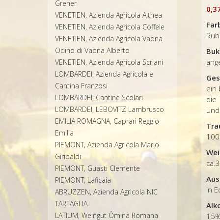
Grener
0,3
VENETIEN, Azienda Agricola Althea
Far
VENETIEN, Azienda Agricola Coffele
Rub
VENETIEN, Azienda Agricola Vaona
Odino di Vaona Alberto
Buk
ang
VENETIEN, Azienda Agricola Scriani
LOMBARDEI, Azienda Agricola e
Ges
Cantina Franzosi
ein 
LOMBARDEI, Cantine Scolari
die
LOMBARDEI, LEBOVITZ Lambrusco
und 
EMILIA ROMAGNA, Caprari Reggio
Tra
Emilia
100
PIEMONT, Azienda Agricola Mario
Wei
Giribaldi
ca.3
PIEMONT, Guasti Clemente
Aus
PIEMONT, Laficaia
in E
ABRUZZEN, Azienda Agricola NIC
TARTAGLIA
Alk
LATIUM, Weingut Ômina Romana
15