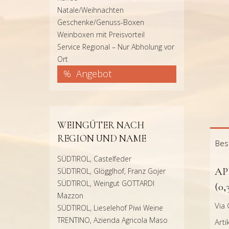
Natale/Weihnachten
Geschenke/Genuss-Boxen
Weinboxen mit Preisvorteil
Service Regional – Nur Abholung vor
Ort
Angebot
WEINGÜTER NACH
REGION UND NAME
Bes
SÜDTIROL, Castelfeder
AP
SÜDTIROL, Glögglhof, Franz Gojer
SÜDTIROL, Weingut GOTTARDI
(0,
Mazzon
Via 
SÜDTIROL, Lieselehof Piwi Weine
TRENTINO, Azienda Agricola Maso
Art