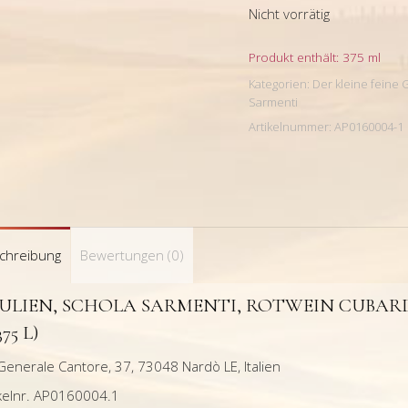
Nicht vorrätig
Produkt enthält: 375
ml
Kategorien:
Der kleine feine 
Sarmenti
Artikelnummer:
AP0160004-1
chreibung
Bewertungen (0)
ULIEN, SCHOLA SARMENTI, ROTWEIN CUBARDI 
375 L)
Generale Cantore, 37, 73048 Nardò LE, Italien
ikelnr. AP0160004.1