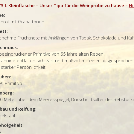
75 L Kleinflasche – Unser Tipp für die Weinprobe zu hause –
Hi
be:
inrot mit Granattönen
ett:
enehme Fruchtnote mit Anklängen von Tabak, Schokolade und Kaf
chmack:
beeindruckener Primitivo von 65 Jahre alten Reben,
 Tannine entfalten sich zart und maßvoll mit einer ausgesproch
starker Persönlichkeit
uben:
% Primitivo
nberg:
0 Meter über dem Meeresspiegel, Durschnittsalter der Rebstöcke 
bau und Reifung:
delstahl
oholgehalt:
%