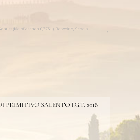
Genuss (Kleinflaschen 0,375 L)
,
Rotweine
,
Schola
PRIMITIVO SALENTO I.G.T. 2018