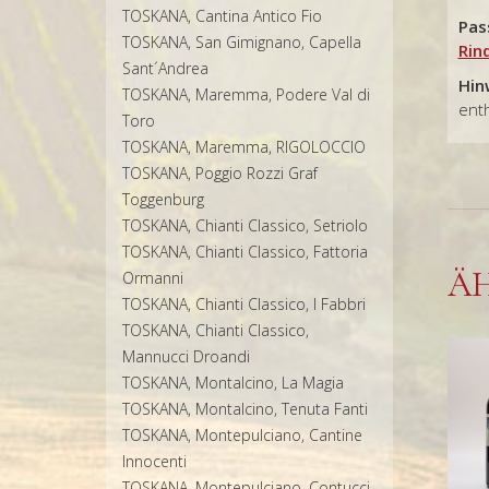
TOSKANA, Cantina Antico Fio
Pas
TOSKANA, San Gimignano, Capella
Rin
Sant´Andrea
Hin
TOSKANA, Maremma, Podere Val di
enth
Toro
TOSKANA, Maremma, RIGOLOCCIO
TOSKANA, Poggio Rozzi Graf
Toggenburg
TOSKANA, Chianti Classico, Setriolo
TOSKANA, Chianti Classico, Fattoria
Ä
Ormanni
TOSKANA, Chianti Classico, I Fabbri
TOSKANA, Chianti Classico,
Mannucci Droandi
TOSKANA, Montalcino, La Magia
TOSKANA, Montalcino, Tenuta Fanti
TOSKANA, Montepulciano, Cantine
Innocenti
TOSKANA, Montepulciano, Contucci