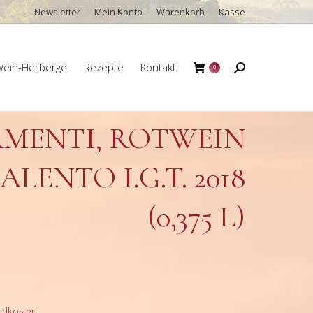
Newsletter
Mein Konto
Warenkorb
Kasse
ein-Herberge
Rezepte
Kontakt
Search:
0
ein-Herberge
Rezepte
Kontakt
Search:
0
RMENTI, ROTWEIN
LENTO I.G.T. 2018
(0,375 L)
ndkosten