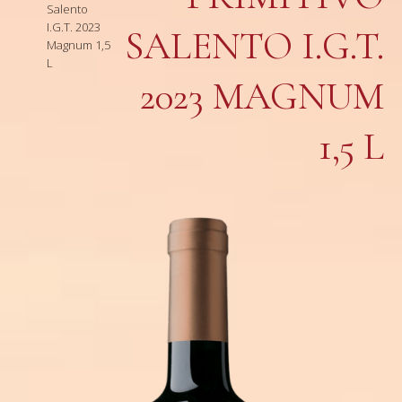
Salento
I.G.T. 2023
SALENTO I.G.T.
Magnum 1,5
L
2023 MAGNUM
1,5 L