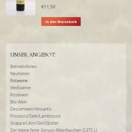
€
11,50
In den Warenkorb
UNSER ANGEBOT:
Betriebsferien
Neuheiten
Rotweine
Weißweine
Roséwein
Bio-Wein
Dessertwein/Vinsanto
Prosecco/Sekt/Lambrusco
Grappa/Likör/Gin/Obstler
Der kleine feine Genuss (Kleinflaschen 0,375 L)