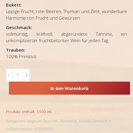
Bukett:
üppige Frucht, rote Beeren, Thymian und Zimt, wunderbare
Harmonie von Frucht und Gewürzen
Geschmack:
vollmundig, kraftvoll, abgerundete Tannine, ein
unkomplizierter fruchtbetonter Wein für jeden Tag
Trauben:
100% Primitivo
Apulien,
Schola
Sarmenti,
In den Warenkorb
Rotwein
Critera
Primitivo
Salento
Produkt enthält: 1500
ml
I.G.T.
Kategorien:
Magnum Flaschen
,
Rotweine
,
Schola Sarmenti
2023
Artikelnummer:
AP0250004
Magnum