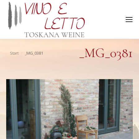
_MG_0381
Sie befinden sich hier:
Start
_MG_0381