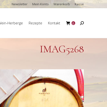
Newsletter
Mein Konto
Warenkorb
Kasse
ein-Herberge
Rezepte
Kontakt
Search:
0
ein-Herberge
Rezepte
Kontakt
Search:
0
IMAG5268