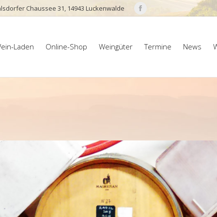
lsdorfer Chaussee 31, 14943 Luckenwalde
Facebook
page
ein-Laden
Online-Shop
Weingüter
Termine
News
W
opens
ein-Laden
Online-Shop
Weingüter
Termine
News
W
in
new
window