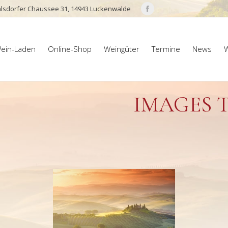
lsdorfer Chaussee 31, 14943 Luckenwalde
Facebook
page
ein-Laden
Online-Shop
Weingüter
Termine
News
W
opens
ein-Laden
Online-Shop
Weingüter
Termine
News
W
in
new
window
IMAGES 