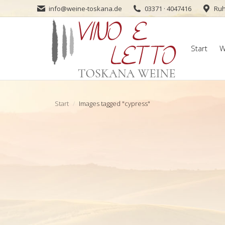
info@weine-toskana.de
03371 · 4047416
Ruh
Start
W
Start
W
Sie befinden sich hier:
Start
Images tagged "cypress"