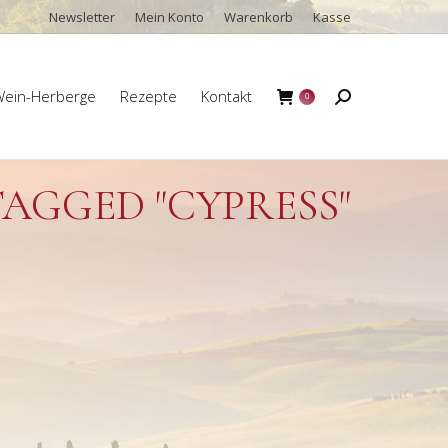
Newsletter
Mein Konto
Warenkorb
Kasse
ein-Herberge
Rezepte
Kontakt
Search:
0
ein-Herberge
Rezepte
Kontakt
Search:
0
TAGGED "CYPRESS"