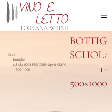
BOTTIGL
SCHOLA_
Sie befinden sich hier:
Start
bottiglie-
schola_0008_FB5A9509_viginti_CMYK-
1-
1-500×1000
500×1000