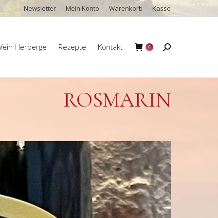
Newsletter
Mein Konto
Warenkorb
Kasse
ein-Herberge
Rezepte
Kontakt
Search:
0
ein-Herberge
Rezepte
Kontakt
Search:
0
ROSMARIN