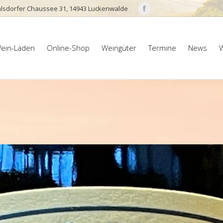
lsdorfer Chaussee 31, 14943 Luckenwalde
Facebook
page
ein-Laden
Online-Shop
Weingüter
Termine
News
W
opens
ein-Laden
Online-Shop
Weingüter
Termine
News
W
in
new
window