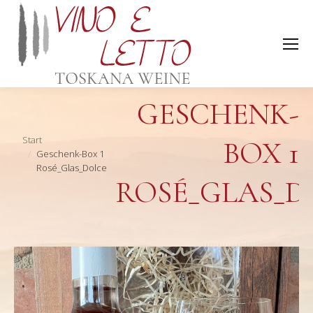
GESCHENK-
Sie befinden sich hier:
Start
BOX 1
Geschenk-Box 1
Rosé_Glas_Dolce
ROSÉ_GLAS_D