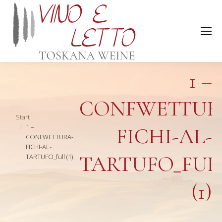
1 –
CONFWETTUR
Sie befinden sich hier:
Start
1 –
FICHI-AL-
CONFWETTURA-
FICHI-AL-
TARTUFO_FUL
TARTUFO_full (1)
(1)