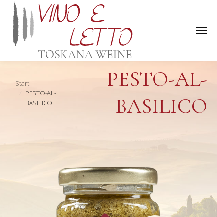
PESTO-AL-
Sie befinden sich hier:
Start
PESTO-AL-
BASILICO
BASILICO