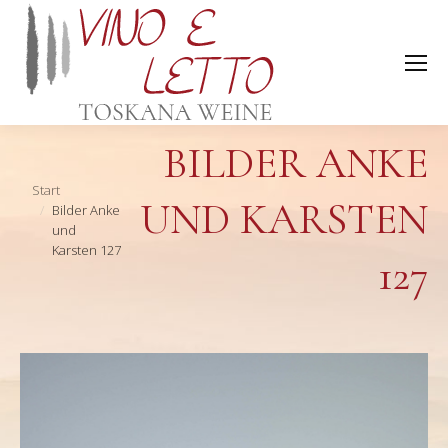
BILDER ANKE
Sie befinden sich hier:
Start
UND KARSTEN
Bilder Anke
und
Karsten 127
127