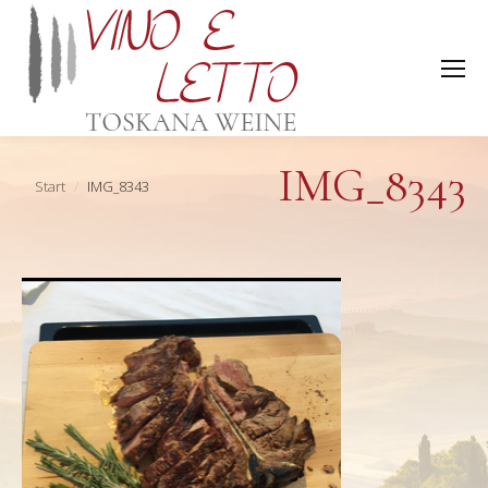
IMG_8343
Sie befinden sich hier:
Start
IMG_8343