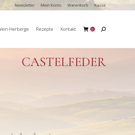
Newsletter
Mein Konto
Warenkorb
Kasse
ein-Herberge
Rezepte
Kontakt
Search:
0
ein-Herberge
Rezepte
Kontakt
Search:
0
CASTELFEDER