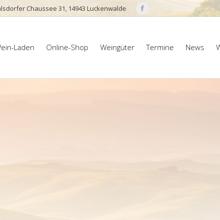
lsdorfer Chaussee 31, 14943 Luckenwalde
Facebook
page
ein-Laden
Online-Shop
Weingüter
Termine
News
W
opens
ein-Laden
Online-Shop
Weingüter
Termine
News
W
in
new
window