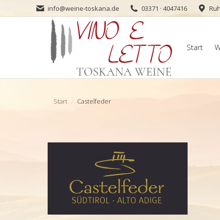
info@weine-toskana.de
03371 · 4047416
Ruh
Start
W
Start
W
Sie befinden sich hier:
Start
Castelfeder