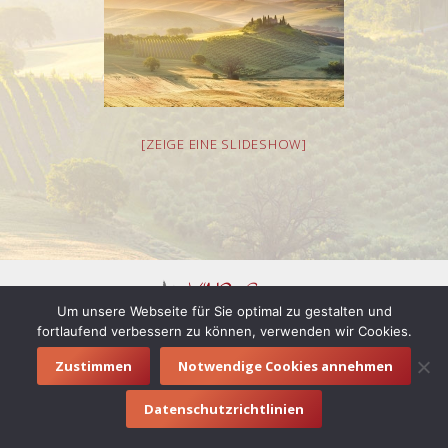
[ZEIGE EINE SLIDESHOW]
Um unsere Webseite für Sie optimal zu gestalten und
fortlaufend verbessern zu können, verwenden wir Cookies.
© 2016 vino e letto |
Impressum
|
Datenschutzerklärung
Zustimmen
Notwendige Cookies annehmen
Footermenue
Datenschutzrichtlinien