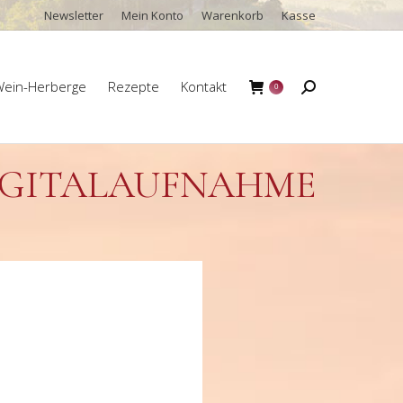
Newsletter
Mein Konto
Warenkorb
Kasse
ein-Herberge
Rezepte
Kontakt
Search:
0
ein-Herberge
Rezepte
Kontakt
Search:
0
IGITALAUFNAHME