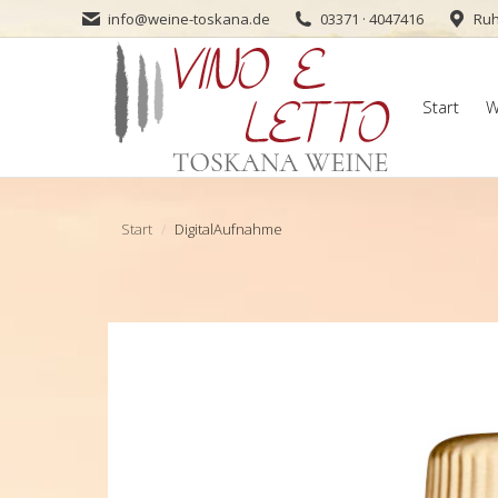
info@weine-toskana.de
03371 · 4047416
Ruh
Start
W
Start
W
Sie befinden sich hier:
Start
DigitalAufnahme