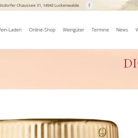
lsdorfer Chaussee 31, 14943 Luckenwalde
Facebook
page
ein-Laden
Online-Shop
Weingüter
Termine
News
W
opens
ein-Laden
Online-Shop
Weingüter
Termine
News
W
in
new
window
D