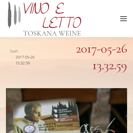
2017-05-26
Sie befinden sich hier:
Start
2017-05-26
13.32.59
13.32.59