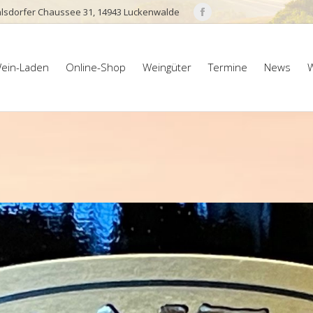
lsdorfer Chaussee 31, 14943 Luckenwalde
Facebook
page
ein-Laden
Online-Shop
Weingüter
Termine
News
W
opens
ein-Laden
Online-Shop
Weingüter
Termine
News
W
in
new
window