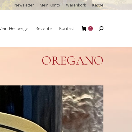
Newsletter
Mein Konto
Warenkorb
Kasse
ein-Herberge
Rezepte
Kontakt
Search:
0
ein-Herberge
Rezepte
Kontakt
Search:
0
OREGANO