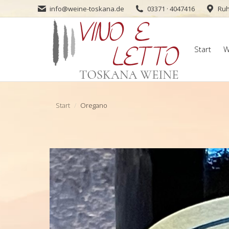
info@weine-toskana.de
03371 · 4047416
Ruh
Start
W
Start
W
Sie befinden sich hier:
Start
Oregano