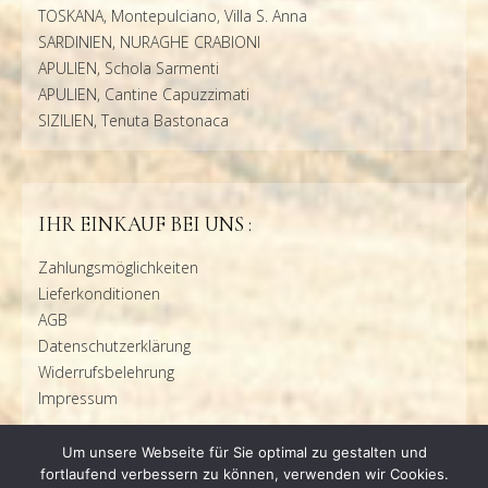
TOSKANA, Montepulciano, Villa S. Anna
SARDINIEN, NURAGHE CRABIONI
APULIEN, Schola Sarmenti
APULIEN, Cantine Capuzzimati
SIZILIEN, Tenuta Bastonaca
IHR EINKAUF BEI UNS :
Zahlungsmöglichkeiten
Lieferkonditionen
AGB
Datenschutzerklärung
Widerrufsbelehrung
Impressum
Um unsere Webseite für Sie optimal zu gestalten und
fortlaufend verbessern zu können, verwenden wir Cookies.