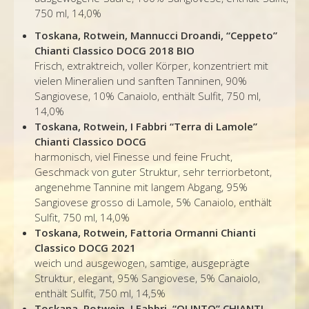
750 ml, 14,0%
Toskana, Rotwein, Mannucci Droandi, “Ceppeto”
Chianti Classico DOCG 2018 BIO
Frisch, extraktreich, voller Körper, konzentriert mit
vielen Mineralien und sanften Tanninen, 90%
Sangiovese, 10% Canaiolo,
enthält Sulfit, 750 ml,
14,0%
Toskana, Rotwein, I Fabbri “Terra di Lamole”
Chianti Classico DOCG
harmonisch, viel Finesse und feine Frucht,
Geschmack von guter Struktur, sehr terriorbetont,
angenehme Tannine mit langem Abgang, 95%
Sangiovese grosso di Lamole, 5% Canaiolo,
enthält
Sulfit, 750 ml, 14,0%
Toskana, Rotwein, Fattoria Ormanni Chianti
Classico DOCG 2021
weich und ausgewogen, samtige, ausgeprägte
Struktur, elegant, 95% Sangiovese, 5% Canaiolo,
enthält Sulfit, 750 ml, 14,5%
Toskana, Rotwein, I Fabbri, “OLINTO” CHIANTI