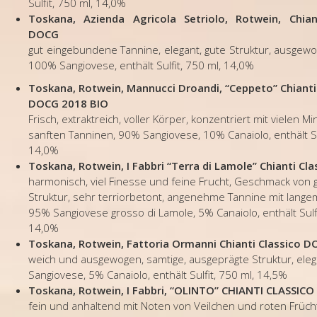
Sulfit, 750 ml, 14,0%
Toskana, Azienda Agricola Setriolo, Rotwein, Chian
DOCG
gut eingebundene Tannine, elegant, gute Struktur, ausgew
100% Sangiovese, enthält Sulfit, 750 ml, 14,0%
Toskana, Rotwein, Mannucci Droandi, “Ceppeto” Chianti
DOCG 2018 BIO
Frisch, extraktreich, voller Körper, konzentriert mit vielen M
sanften Tanninen, 90% Sangiovese, 10% Canaiolo,
enthält S
14,0%
Toskana, Rotwein, I Fabbri “Terra di Lamole” Chianti Cl
harmonisch, viel Finesse und feine Frucht, Geschmack von 
Struktur, sehr terriorbetont, angenehme Tannine mit lange
95% Sangiovese grosso di Lamole, 5% Canaiolo,
enthält Sulf
14,0%
Toskana, Rotwein, Fattoria Ormanni Chianti Classico 
weich und ausgewogen, samtige, ausgeprägte Struktur, ele
Sangiovese, 5% Canaiolo,
enthält Sulfit, 750 ml, 14,5%
Toskana, Rotwein, I Fabbri, “OLINTO” CHIANTI CLASSIC
fein und anhaltend mit Noten von Veilchen und roten Früch