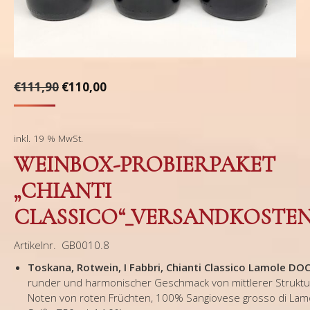
Ursprünglicher
Aktueller
€
111,90
€
110,00
Preis
Preis
war:
ist:
inkl. 19 % MwSt.
€111,90
€110,00.
WEINBOX-PROBIERPAKET
„CHIANTI
CLASSICO“_VERSANDKOSTEN
Artikelnr. GB0010.8
Toskana, Rotwein, I Fabbri, Chianti Classico Lamole DO
runder und harmonischer Geschmack von mittlerer Struktur
Noten von roten Früchten, 100% Sangiovese grosso di Lamo