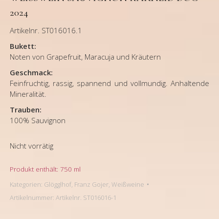
024
Artikelnr. ST016016.1
Bukett:
Noten von Grapefruit, Maracuja und Kräutern
Geschmack:
Feinfruchtig, rassig, spannend und vollmundig. Anhaltende
Mineralität.
Trauben:
100% Sauvignon
Nicht vorrätig
Produkt enthält: 750
ml
Kategorien:
Glögglhof, Franz Gojer
,
Weißweine
Artikelnummer:
Artikelnr. ST016016-1