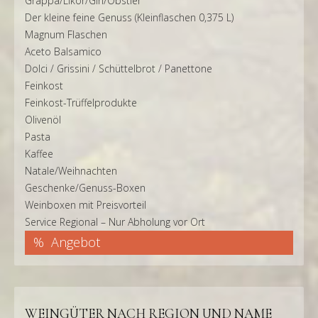
Grappa/Likör/Gin/Obstler
Der kleine feine Genuss (Kleinflaschen 0,375 L)
Magnum Flaschen
Aceto Balsamico
Dolci / Grissini / Schüttelbrot / Panettone
Feinkost
Feinkost-Trüffelprodukte
Olivenöl
Pasta
Kaffee
Natale/Weihnachten
Geschenke/Genuss-Boxen
Weinboxen mit Preisvorteil
Service Regional – Nur Abholung vor Ort
Angebot
WEINGÜTER NACH REGION UND NAME