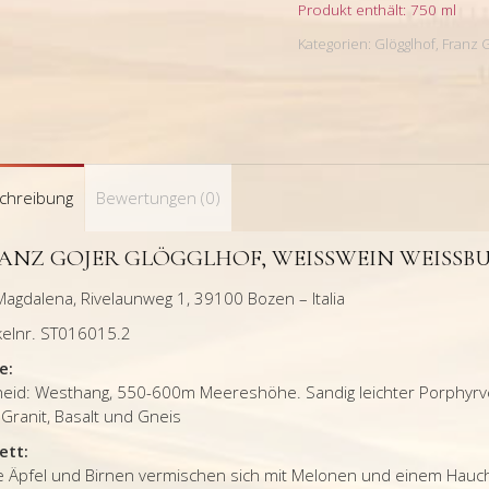
Produkt enthält: 750
ml
Kategorien:
Glögglhof, Franz 
chreibung
Bewertungen (0)
ANZ GOJER GLÖGGLHOF, WEISSWEIN WEISSBU
Magdalena, Rivelaunweg 1, 39100 Bozen – Italia
kelnr. ST016015.2
e:
neid: Westhang, 550-600m Meereshöhe. Sandig leichter Porphyrve
Granit, Basalt und Gneis
ett:
fe Äpfel und Birnen vermischen sich mit Melonen und einem Hauc