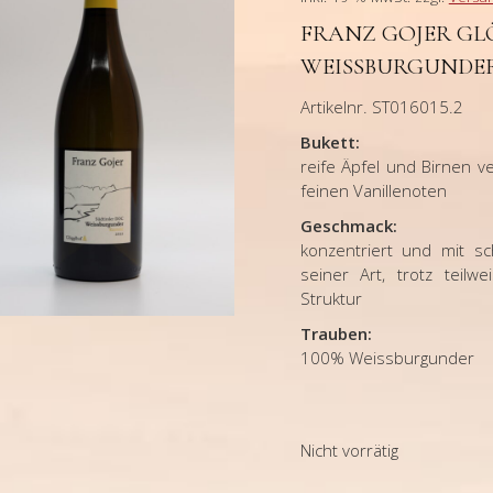
FRANZ GOJER GLÖ
EISSBURGUNDER 
Artikelnr. ST016015.2
Bukett:
reife Äpfel und Birnen 
feinen Vanillenoten
Geschmack:
konzentriert und m
it s
seiner Art, trotz teil
Struktur
Trauben:
100% Weissburgunder
Nicht vorrätig