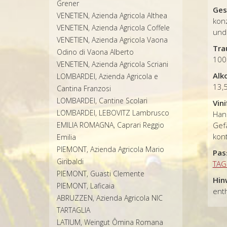
Grener
Ges
VENETIEN, Azienda Agricola Althea
kon
VENETIEN, Azienda Agricola Coffele
un
VENETIEN, Azienda Agricola Vaona
Tra
Odino di Vaona Alberto
100
VENETIEN, Azienda Agricola Scriani
Alk
LOMBARDEI, Azienda Agricola e
13,
Cantina Franzosi
LOMBARDEI, Cantine Scolari
Vini
LOMBARDEI, LEBOVITZ Lambrusco
Ha
EMILIA ROMAGNA, Caprari Reggio
Gefä
kont
Emilia
PIEMONT, Azienda Agricola Mario
Pas
Giribaldi
TAG
PIEMONT, Guasti Clemente
Hin
PIEMONT, Laficaia
enth
ABRUZZEN, Azienda Agricola NIC
TARTAGLIA
LATIUM, Weingut Ômina Romana