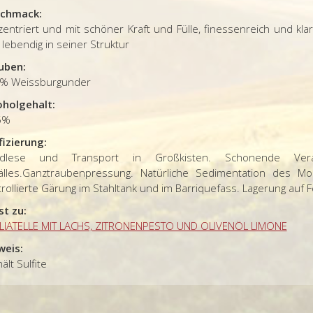
chmack:
zentriert und m
it schöner Kraft und Fülle,
finessenreich und klar
d
lebendig in seiner Struktur
uben:
% Weissburgunder
oholgehalt:
5%
fizierung:
ndlese und
Transport in Großkisten. Schonende Ve
lles.
Ganztraubenpressung. Natürliche
Sedimentation
des M
rollierte
Gärung
im Stahltank und im Barriquefass
. Lagerung auf 
st zu:
LIATELLE MIT LACHS, ZITRONENPESTO UND OLIVENÖL LIMONE
weis:
ält Sulfite