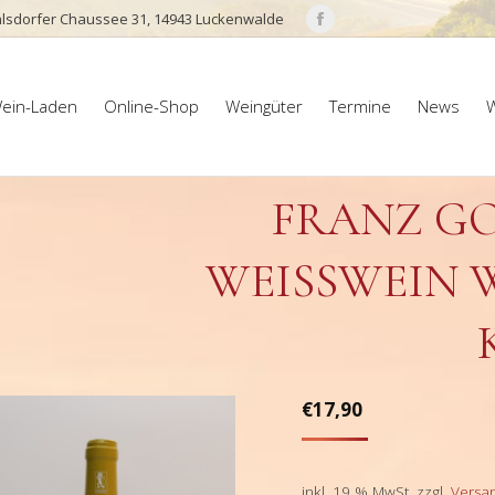
lsdorfer Chaussee 31, 14943 Luckenwalde
Facebook
page
ein-Laden
Online-Shop
Weingüter
Termine
News
W
opens
ein-Laden
Online-Shop
Weingüter
Termine
News
W
in
new
window
FRANZ GO
WEISSWEIN W
€
17,90
inkl. 19 % MwSt.
zzgl.
Versa