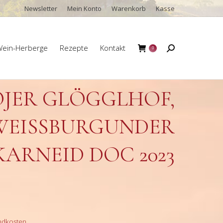
Newsletter
Mein Konto
Warenkorb
Kasse
ein-Herberge
Rezepte
Kontakt
Search:
0
ein-Herberge
Rezepte
Kontakt
Search:
0
JER GLÖGGLHOF,
EISSBURGUNDER K
ARNEID DOC 2023
ndkosten