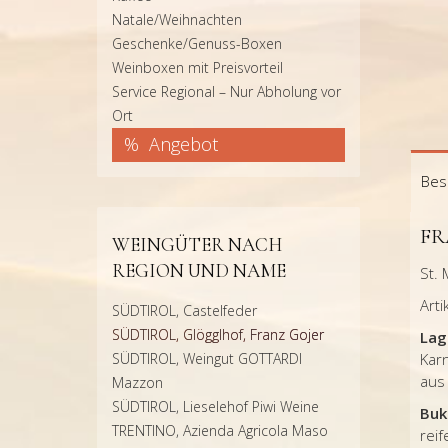
Natale/Weihnachten
Geschenke/Genuss-Boxen
Weinboxen mit Preisvorteil
Service Regional – Nur Abholung vor
Ort
Angebot
Bes
FR
WEINGÜTER NACH
REGION UND NAME
St. 
Arti
SÜDTIROL, Castelfeder
SÜDTIROL, Glögglhof, Franz Gojer
Lag
SÜDTIROL, Weingut GOTTARDI
Kar
aus 
Mazzon
SÜDTIROL, Lieselehof Piwi Weine
Buk
TRENTINO, Azienda Agricola Maso
rei