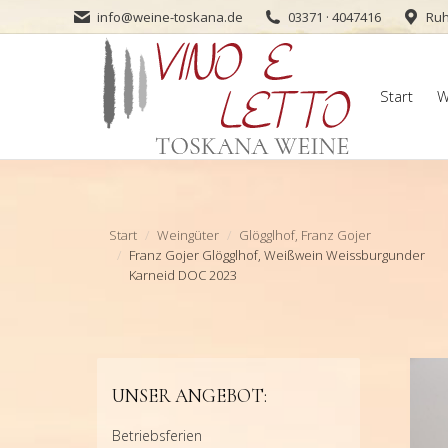
info@weine-toskana.de
03371 · 4047416
Ruh
Start
W
Start
W
Sie befinden sich hier:
Start
Weingüter
Glögglhof, Franz Gojer
Franz Gojer Glögglhof, Weißwein Weissburgunder
Karneid DOC 2023
UNSER ANGEBOT:
Betriebsferien