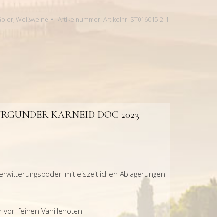
Gojer
,
Weißweine
Artikelnummer:
Artikelnr. ST016015-2-1
RGUNDER KARNEID DOC 2023
rwitterungsboden mit eiszeitlichen Ablagerungen
h von
feinen Vanillenoten