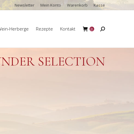
Newsletter
Mein Konto
Warenkorb
Kasse
ein-Herberge
Rezepte
Kontakt
Search:
0
ein-Herberge
Rezepte
Kontakt
Search:
0
NDER SELECTION