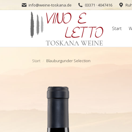
info@weine-toskana.de
03371 · 4047416
Ruh
Start
W
Start
W
Sie befinden sich hier:
Start
Blauburgunder Selection