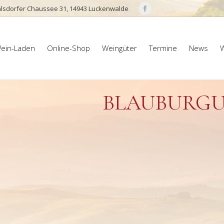
lsdorfer Chaussee 31, 14943 Luckenwalde
Facebook
page
ein-Laden
Online-Shop
Weingüter
Termine
News
W
opens
ein-Laden
Online-Shop
Weingüter
Termine
News
W
in
new
window
BLAUBURGU