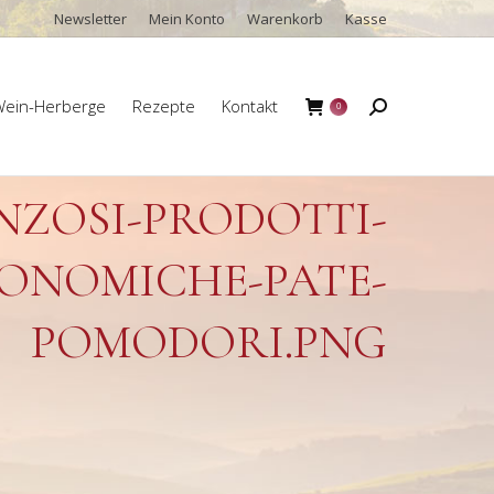
Newsletter
Mein Konto
Warenkorb
Kasse
ein-Herberge
Rezepte
Kontakt
Search:
0
ein-Herberge
Rezepte
Kontakt
Search:
0
ZOSI-PRODOTTI-
RONOMICHE-PATE-
POMODORI.PNG