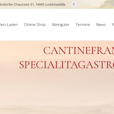
lsdorfer Chaussee 31, 14943 Luckenwalde
Facebook
page
ein-Laden
Online-Shop
Weingüter
Termine
News
W
opens
ein-Laden
Online-Shop
Weingüter
Termine
News
W
in
new
window
CANTINEFRAN
SPECIALITAGAST