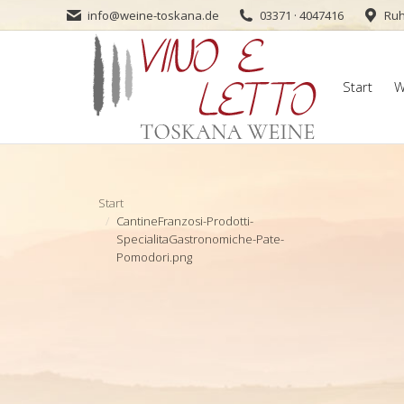
info@weine-toskana.de
03371 · 4047416
Ruh
Start
W
Start
W
Sie befinden sich hier:
Start
CantineFranzosi-Prodotti-
SpecialitaGastronomiche-Pate-
Pomodori.png