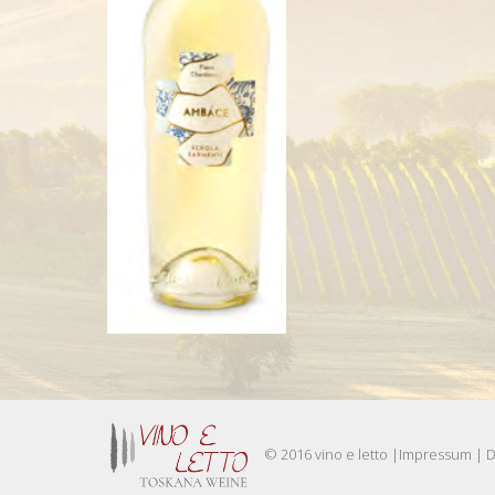
© 2016 vino e letto |
Impressum
|
D