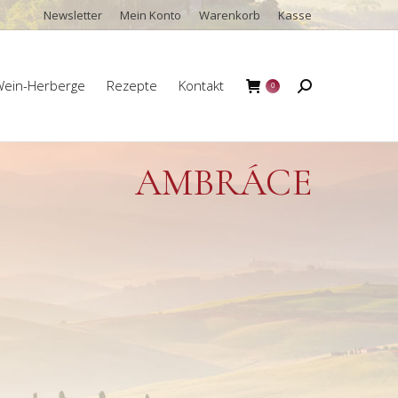
Newsletter
Mein Konto
Warenkorb
Kasse
ein-Herberge
Rezepte
Kontakt
Search:
0
ein-Herberge
Rezepte
Kontakt
Search:
0
AMBRÁCE