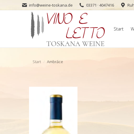
info@weine-toskana.de
03371 · 4047416
Ruh
Start
W
Start
W
Sie befinden sich hier:
Start
Ambráce