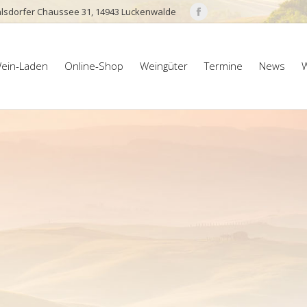
lsdorfer Chaussee 31, 14943 Luckenwalde
Facebook
page
ein-Laden
Online-Shop
Weingüter
Termine
News
W
opens
ein-Laden
Online-Shop
Weingüter
Termine
News
W
in
new
window