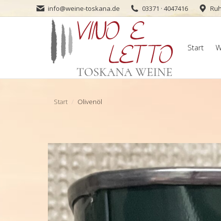
info@weine-toskana.de
03371 · 4047416
Ruh
Start
W
Start
W
Sie befinden sich hier:
Start
Olivenöl