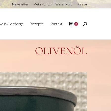
Newsletter
Mein Konto
Warenkorb
Kasse
ein-Herberge
Rezepte
Kontakt
Search:
0
ein-Herberge
Rezepte
Kontakt
Search:
0
OLIVENÖL