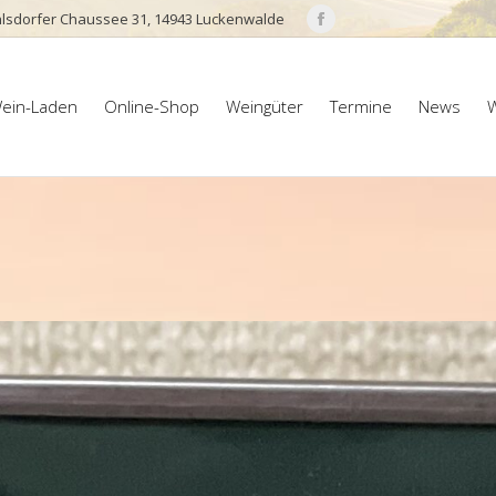
lsdorfer Chaussee 31, 14943 Luckenwalde
Facebook
page
ein-Laden
Online-Shop
Weingüter
Termine
News
W
opens
ein-Laden
Online-Shop
Weingüter
Termine
News
W
in
new
window