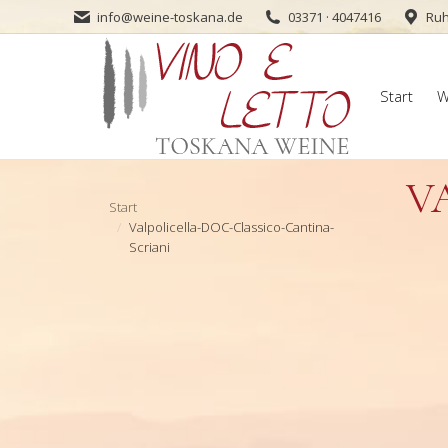
info@weine-toskana.de
03371 · 4047416
Ruh
Start
W
Start
W
V
Sie befinden sich hier:
Start
Valpolicella-DOC-Classico-Cantina-
Scriani