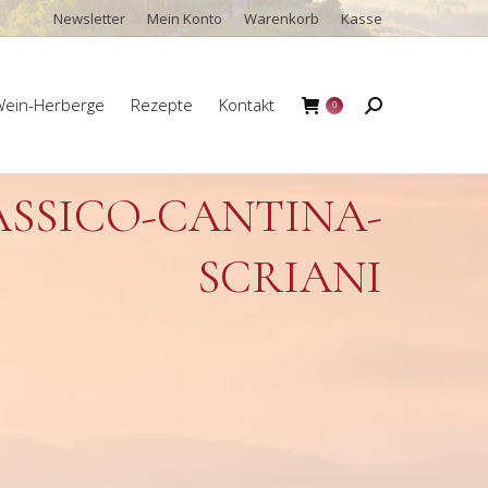
Newsletter
Mein Konto
Warenkorb
Kasse
ein-Herberge
Rezepte
Kontakt
Search:
0
ein-Herberge
Rezepte
Kontakt
Search:
0
ASSICO-CANTINA-
SCRIANI