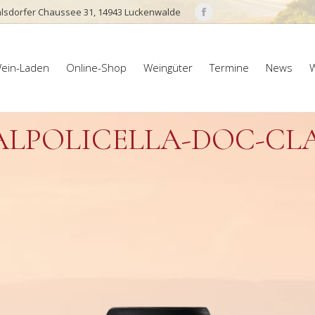
lsdorfer Chaussee 31, 14943 Luckenwalde
Facebook
page
ein-Laden
Online-Shop
Weingüter
Termine
News
W
opens
ein-Laden
Online-Shop
Weingüter
Termine
News
W
in
new
window
ALPOLICELLA-DOC-CL